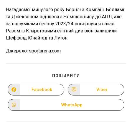
Нагадаємо, минулого року Бернлі з Компані, Белламі
та Джексоном піднявся з Чемпіоншипу до АПЛ, але
за підсумками сезону 2023/24 повернувся назад.
Разом із Кларетовими елітний дивізіон залишили
Шеффілд Юнайтед та Лутон.
Джерело:
sportarena.com
ПОДІЛІТЬСЯ
ПОШИРИТИ
ЦИМ
ВМІСТОМ
Facebook
Viber
Відкрити
Відкрити
в
в
новому
новому
вікні
вікні
WhatsApp
Відкрити
в
новому
вікні