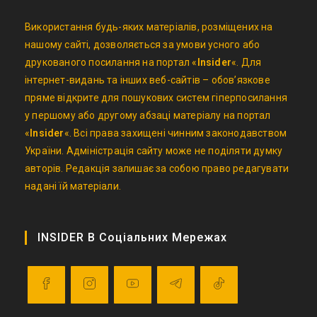
Використання будь-яких матеріалів, розміщених на
нашому сайті, дозволяється за умови усного або
друкованого посилання на портал «
Insider
«. Для
інтернет-видань та інших веб-сайтів – обов’язкове
пряме відкрите для пошукових систем гіперпосилання
у першому або другому абзаці матеріалу на портал
«
Insider
«. Всі права захищені чинним законодавством
України. Адміністрація сайту може не поділяти думку
авторів. Редакція залишає за собою право редагувати
надані їй матеріали.
INSIDER В Соціальних Мережах
Opens
Opens
Opens
Opens
Opens