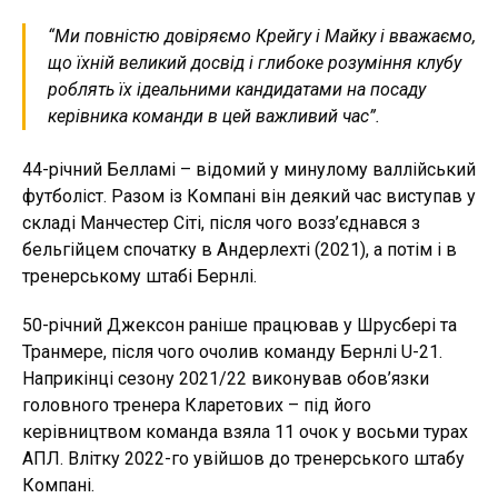
“Ми повністю довіряємо Крейгу і Майку і вважаємо,
що їхній великий досвід і глибоке розуміння клубу
роблять їх ідеальними кандидатами на посаду
керівника команди в цей важливий час”.
44-річний Белламі – відомий у минулому валлійський
футболіст. Разом із Компані він деякий час виступав у
складі Манчестер Сіті, після чого возз’єднався з
бельгійцем спочатку в Андерлехті (2021), а потім і в
тренерському штабі Бернлі.
50-річний Джексон раніше працював у Шрусбері та
Транмере, після чого очолив команду Бернлі U-21.
Наприкінці сезону 2021/22 виконував обов’язки
головного тренера Кларетових – під його
керівництвом команда взяла 11 очок у восьми турах
АПЛ. Влітку 2022-го увійшов до тренерського штабу
Компані.