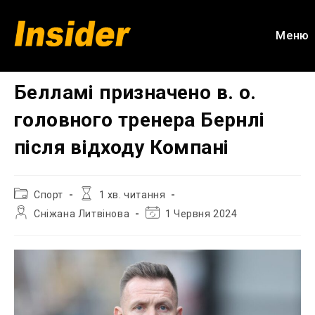
Перейти
до
Меню
вмісту
Белламі призначено в. о.
головного тренера Бернлі
після відходу Компані
Категорія
Час
Спорт
1 хв. читання
запису:
читання:
Автор
Остання
Сніжана Литвінова
1 Червня 2024
запису:
зміна
запису: