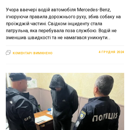
Учора ввечері водій автомобіля Mercedes-Benz,
ігноруючи правила дорожнього руху, збив собаку на
проїжджій частині. Свідком інциденту стала
патрульна, яка перебувала поза службою. Водій не
зменшив швидкості та не намагався уникнути…
ДО
4 ГРУДНЯ 2024
КОМЕНТАРІ ВИМКНЕНО
У
РІВНОМУ
НЕТВЕРЕЗИЙ
ВОДІЙ
ЗБИВ
СОБАКУ
ТА
ЗАЛИШИВ
МІСЦЕ
ДТП