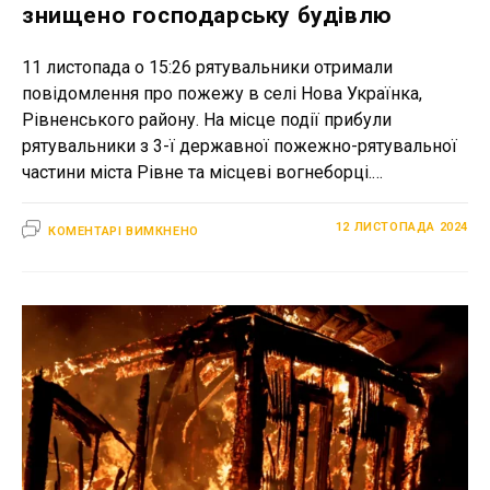
знищено господарську будівлю
11 листопада о 15:26 рятувальники отримали
повідомлення про пожежу в селі Нова Українка,
Рівненського району. На місце події прибули
рятувальники з 3-ї державної пожежно-рятувальної
частини міста Рівне та місцеві вогнеборці.…
ДО
12 ЛИСТОПАДА 2024
КОМЕНТАРІ ВИМКНЕНО
ПОЖЕЖА
У
СЕЛІ
НОВА
УКРАЇНКА:
ЗНИЩЕНО
ГОСПОДАРСЬКУ
БУДІВЛЮ