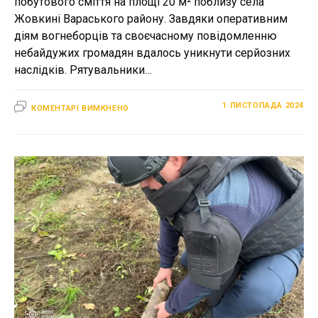
побутового сміття на площі 20 м² поблизу села
Жовкині Вараського району. Завдяки оперативним
діям вогнеборців та своєчасному повідомленню
небайдужих громадян вдалось уникнути серйозних
наслідків. Рятувальники…
ДО
1 ЛИСТОПАДА 2024
КОМЕНТАРІ ВИМКНЕНО
РЯТУВАЛЬНИКИ
ЛІКВІДУВАЛИ
ПОЖЕЖУ
У
ВАРАСЬКОМУ
РАЙОНІ