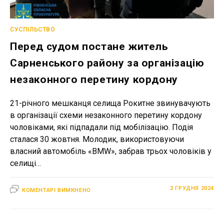
СУСПІЛЬСТВО
Перед судом постане житель
Сарненського району за організацію
незаконного перетину кордону
21-річного мешканця селища Рокитне звинувачують
в організації схеми незаконного перетину кордону
чоловіками, які підпадали під мобілізацію. Подія
сталася 30 жовтня. Молодик, використовуючи
власний автомобіль «BMW», забрав трьох чоловіків у
селищі…
ДО
2 ГРУДНЯ 2024
КОМЕНТАРІ ВИМКНЕНО
ПЕРЕД
СУДОМ
ПОСТАНЕ
ЖИТЕЛЬ
САРНЕНСЬКОГО