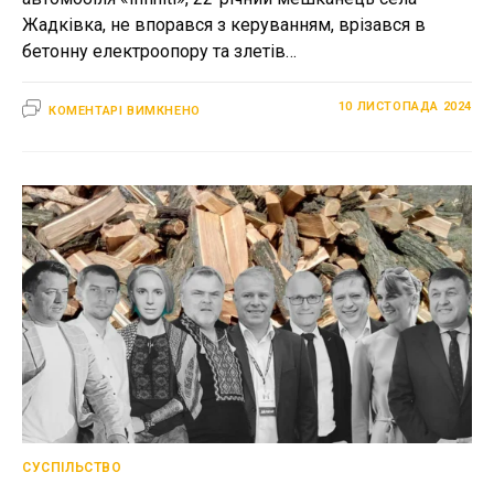
Жадківка, не впорався з керуванням, врізався в
бетонну електроопору та злетів…
ДО
10 ЛИСТОПАДА 2024
КОМЕНТАРІ ВИМКНЕНО
СМЕРТЕЛЬНА
ДТП
У
КОРЦІ:
ВОДІЙ
ЗАГИНУВ,
ПАСАЖИРКА
У
ВАЖКОМУ
СТАНІ
СУСПІЛЬСТВО