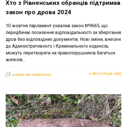
Хто з Рівненських обранців підтримав
закон про дрова 2024
10 жовтня парламент ухвалив закон №9665, що
передбачає посилення відповідальності за зберігання
дров без відповідних документів. Нові зміни, внесені
до Адміністративного і Кримінального кодексів,
можуть перетворити на правопорушників багатьох
жителів…
ДО
4 ЛИСТОПАДА 2024
КОМЕНТАРІ ВИМКНЕНО
ХТО
З
РІВНЕНСЬКИХ
ОБРАНЦІВ
ПІДТРИМАВ
ЗАКОН
ПРО
ДРОВА
2024