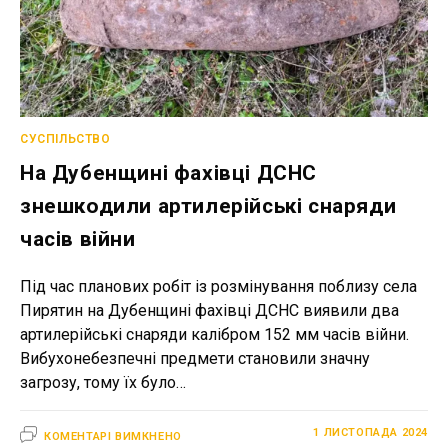
СУСПІЛЬСТВО
На Дубенщині фахівці ДСНС
знешкодили артилерійські снаряди
часів війни
Під час планових робіт із розмінування поблизу села
Пирятин на Дубенщині фахівці ДСНС виявили два
артилерійські снаряди калібром 152 мм часів війни.
Вибухонебезпечні предмети становили значну
загрозу, тому їх було…
ДО
1 ЛИСТОПАДА 2024
КОМЕНТАРІ ВИМКНЕНО
НА