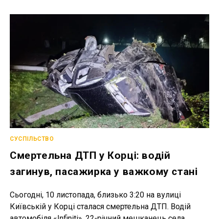
ПОЛИЦІ:
ЗНИЩЕНО
ПОКРІВЛЮ
БУДИНКУ
ТА
ГОСПОДАРЧУ
БУДІВЛЮ
СУСПІЛЬСТВО
Смертельна ДТП у Корці: водій
загинув, пасажирка у важкому стані
Сьогодні, 10 листопада, близько 3:20 на вулиці
Київській у Корці сталася смертельна ДТП. Водій
автомобіля «Infiniti», 22-річний мешканець села