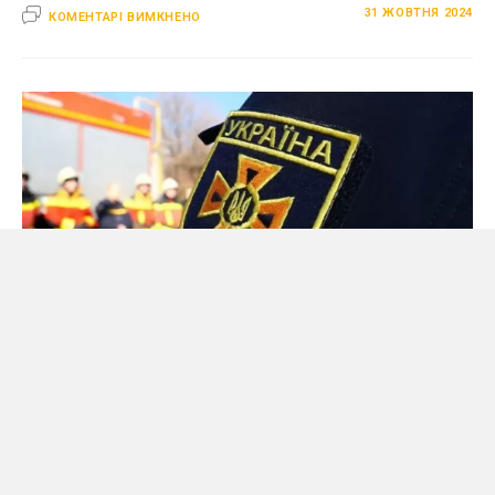
ДО
31 ЖОВТНЯ 2024
КОМЕНТАРІ ВИМКНЕНО
НІЧНА
ПОЖЕЖА
НА
РІВНЕНЩИНІ:
ВОГОНЬ
ЗНИЩИВ
ГОСПОДАРСЬКУ
БУДІВЛЮ
У
ВЕСНЯНОМУ
СУСПІЛЬСТВО
Пожежі та інциденти на Рівненщині:
оперативна робота рятувальників