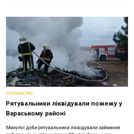
ДУБЕНЩИНІ
ФАХІВЦІ
ДСНС
ЗНЕШКОДИЛИ
АРТИЛЕРІЙСЬКІ
СНАРЯДИ
ЧАСІВ
ВІЙНИ
СУСПІЛЬСТВО
Рятувальники ліквідували пожежу у
Вараському районі
Минулої доби рятувальники ліквідували займання