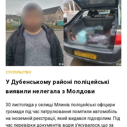
РАЙОНУ
ЗА
ОРГАНІЗАЦІЮ
НЕЗАКОННОГО
ПЕРЕТИНУ
КОРДОНУ
СУСПІЛЬСТВО
У Дубенському районі поліцейські
виявили нелегала з Молдови
30 листопада у селищі Млинів поліцейські офіцери
громади під час патрулювання помітили автомобіль
на іноземній реєстрації, який видався підозрілим. Під
час перевірки документів водія з’ясувалося, що за