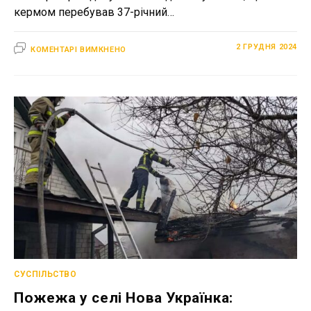
кермом перебував 37-річний…
ДО
2 ГРУДНЯ 2024
КОМЕНТАРІ ВИМКНЕНО
У
ДУБЕНСЬКОМУ
РАЙОНІ
ПОЛІЦЕЙСЬКІ
ВИЯВИЛИ
НЕЛЕГАЛА
З
МОЛДОВИ
СУСПІЛЬСТВО
Пожежа у селі Нова Українка: