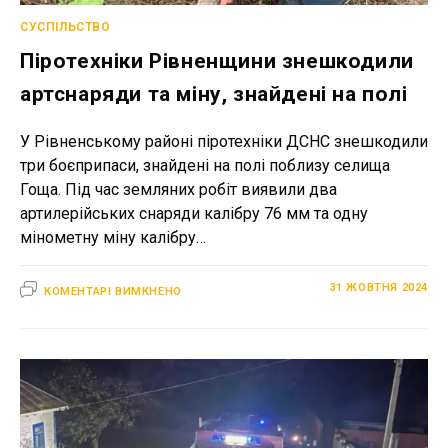
СУСПІЛЬСТВО
Піротехніки Рівненщини знешкодили
артснаряди та міну, знайдені на полі
У Рівненському районі піротехніки ДСНС знешкодили
три боєприпаси, знайдені на полі поблизу селища
Гоща. Під час земляних робіт виявили два
артилерійських снаряди калібру 76 мм та одну
мінометну міну калібру…
ДО
31 ЖОВТНЯ 2024
КОМЕНТАРІ ВИМКНЕНО
ПІРОТЕХНІКИ
РІВНЕНЩИНИ
ЗНЕШКОДИЛИ
АРТСНАРЯДИ
ТА
МІНУ,
ЗНАЙДЕНІ
НА
ПОЛІ