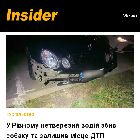
Перейти
до
Меню
вмісту
СУСПІЛЬСТВО
У Рівному нетверезий водій збив
собаку та залишив місце ДТП