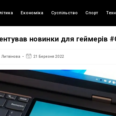
літика
Економіка
Суспільство
Спорт
Техн
зентував новинки для геймерів 
Остання
 Литвінова
21 Березня 2022
зміна
запису: