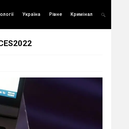
ології
Україна
Рівне
Кримінал
Перемкнути
#CES2022
пошук
на
веб-