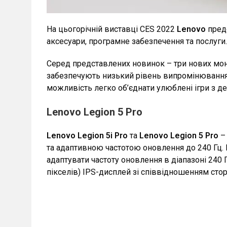
На цьогорічній виставці CES 2022
Lenovo
предс
аксесуари, програмне забезпечення та послуги.
Серед представлених новинок – три нових мон
забезпечують низький рівень випромінювання 
можливість легко об’єднати улюблені ігри з де
Lenovo Legion 5 Pro
Lenovo Legion 5i Pro
та
Lеnovo Lеgion 5 Pro
– 
та адаптивною частотою оновлення до 240 Гц. 
адаптувати частоту оновлення в діапазоні 240
пікселів) IPS-дисплей зі співвідношенням сторі