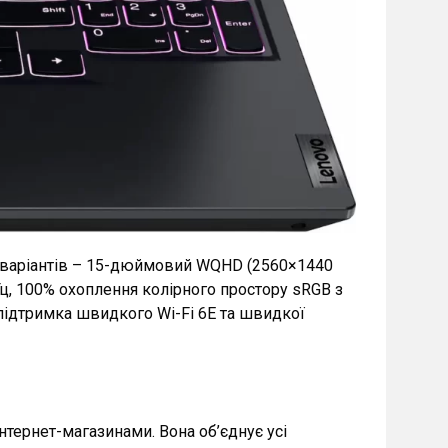
із варіантів – 15-дюймовий WQHD (2560×1440
ц, 100% охоплення колірного простору sRGB з
– підтримка швидкого Wi-Fi 6E та швидкої
нтернет-магазинами. Вона об’єднує усі