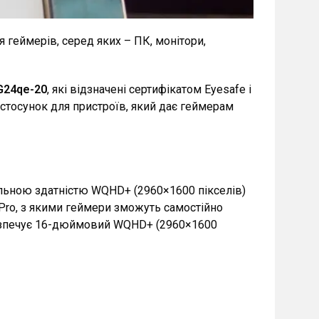
 геймерів, серед яких – ПК, монітори,
G24qe-20
, які відзначені сертифікатом Eyesafe і
стосунок для пристроїв, який дає геймерам
дільною здатністю WQHD+ (2960×1600 пікселів)
 Pro, з якими геймери зможуть самостійно
абезпечує 16-дюймовий WQHD+ (2960×1600