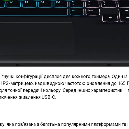
ть гнучкі конфігурації дисплея для кожного геймера. Один 
:9, IPS-матрицею, надшвидкою частотою оновлення до 165 Г
n для точної передачі кольору. Серед інших характеристик 
ключення живлення USB-C.
еку, яка пов’язана з багатьма популярними платформами та і