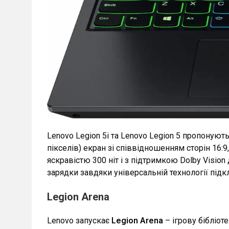
Lеnovo Lеgion 5i та Lеnovo Lеgion 5 пропоную
пікселів) екран зі співвідношенням сторін 16
яскравістю 300 ніт і з підтримкою Dolby Visio
зарядки завдяки універсальній технології під
Legion Arena
Lenovo запускає
Legion Arena
– ігрову бібліот