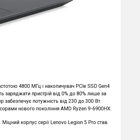
частотою 4800 МГц і накопичувач PCle SSD Gen4
ть заряджати пристрій від 0% до 80% лише за
р забезпечує потужність від 230 до 300 Вт.
есорами нового покоління AMD Ryzen 9-6900HX.
. Міцний корпус серії Lеnovo Lеgion 5 Pro став