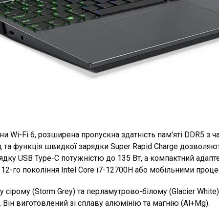
и Wi-Fi 6, розширена пропускна здатність пам’яті DDR5 з 
од та функція швидкої зарядки Super Rapid Charge дозволяю
дку USB Type-C потужністю до 135 Вт, а компактний адапте
2-го покоління Intel Core i7-12700H або мобільними проц
 сірому (Storm Grey) та перламутрово-білому (Glacier White)
 Він виготовлений зі сплаву алюмінію та магнію (Al+Mg).