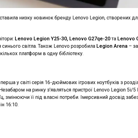
тавила низку новинок бренду Lenovo Legion, створених для
ітори:
Lenovo Legion Y25-30,
Lenovo G27qe-20
та
Lenovo 
синього світла. Також Lenovo розробила
Legion Arena
– за
кількох платформ в одну бібліотеку.
перша у світі серія 16-дюймових ігрових ноутбуків з роз
Незабаром на ринку з’являться пристрої Lenovo Legion 5i/5
 Гц, змінюючи її під власні потреби. Імерсивний досвід з
н 16:10.