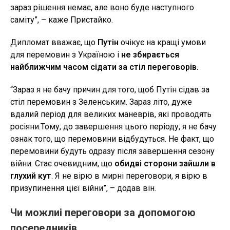
зараз рішення немає, але воно буде наступного
саміту”, – каже Пристайко.
Дипломат вважає, що
Путін
очікує на кращі умови
для перемовин з Україною і
не збирається
найближчим часом сідати за стіл переговорів.
“Зараз я не бачу причин для того, щоб Путін сідав за
стіл перемовин з Зеленським. Зараз літо, дуже
вдалий період для великих маневрів, які проводять
росіяни.Тому, до завершення цього періоду, я не бачу
ознак того, що перемовини відбудуться. Не факт, що
перемовини будуть одразу після завершення сезону
війни. Стає очевидним, що
обидві сторони зайшли в
глухий кут
. Я не вірю в мирні переговори, я вірю в
призупинення цієї війни”, – додав він.
Чи можлиі переговори за допомогою
посередників