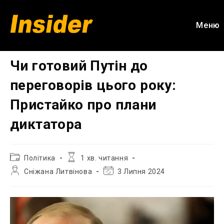
Перейти
до
Меню
вмісту
Чи готовий Путін до
переговорів цього року:
Пристайко про плани
диктатора
Категорія
Час
Політика
1 хв. читання
запису:
читання:
Автор
Остання
Сніжана Литвінова
3 Липня 2024
запису:
зміна
запису: