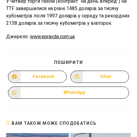
У четвер торги газом (контракт “на день вперед”) на
TTF завершилися на рівні 1485 доларів за тисячу
кубометрів після 1997 доларів у середу та рекордних
2138 доларів за тисячу кубометрів у вівторок.
Джерело:
www.epravda.com.ua
ПОДІЛІТЬСЯ
ПОШИРИТИ
ЦИМ
ВМІСТОМ
Facebook
Viber
Відкрити
Відкрити
в
в
новому
новому
вікні
вікні
WhatsApp
Відкрити
в
новому
вікні
ВАМ ТАКОЖ МОЖЕ СПОДОБАТИСЬ