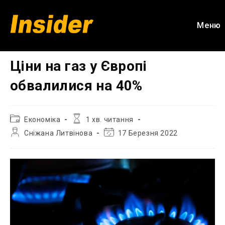
Перейти
до
Меню
вмісту
Ціни на газ у Європі
обвалилися на 40%
Категорія
Час
Економіка
1 хв. читання
запису:
читання:
Автор
Остання
Сніжана Литвінова
17 Березня 2022
запису:
зміна
запису: