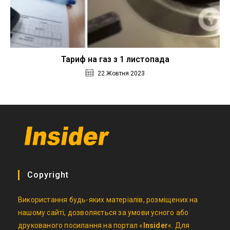
Тариф на газ з 1 листопада
22 Жовтня 2023
Copyright
Використання будь-яких матеріалів, розміщених на
нашому сайті, дозволяється за умови усного або
друкованого посилання на портал «
Insider
«. Для