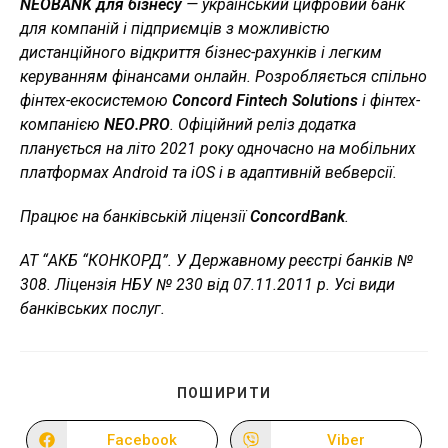
NEOBANK для бізнесу
— український цифровий банк
для компаній і підприємців з можливістю
дистанційного відкриття бізнес-рахунків і легким
керуванням фінансами онлайн. Розробляється спільно
фінтех-екосистемою
Concord Fintech Solutions
і фінтех-
компанією
NЕО.РRО
. Офіційний реліз додатка
планується на літо 2021 року одночасно на мобільних
платформах Android та iOS і в адаптивній вебверсії.
Працює на банківській ліцензії
ConcordBank
.
АТ “АКБ “КОНКОРД”. У Державному реєстрі банків №
308. Ліцензія НБУ № 230 від 07.11.2011 р. Усі види
банківських послуг.
ПОДІЛІТЬСЯ
ПОШИРИТИ
ЦИМ
ВМІСТОМ
Facebook
Viber
Відкрити
Відкрити