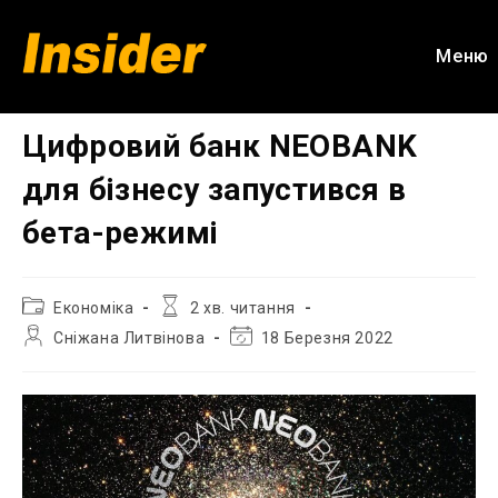
Перейти
до
Меню
вмісту
Цифровий банк NEOBANK
для бізнесу запустився в
бета-режимі
Категорія
Час
Економіка
2 хв. читання
запису:
читання:
Автор
Остання
Сніжана Литвінова
18 Березня 2022
запису:
зміна
запису: