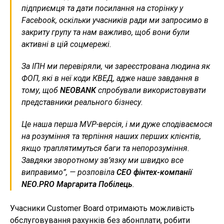
підприємця та дати посилання на сторінку у
Facebook, оскільки учасників ради ми запросимо в
закриту групу та нам важливо, щоб вони були
активні в цій соцмережі.
За ІПН ми перевіряли, чи зареєстрована людина як
ФОП, які в неї коди КВЕД, адже наше завдання в
тому, щоб
NEOBANK
спробували використовувати
представники реального бізнесу.
Це наша перша MVP-версія, і ми дуже сподіваємося
на розуміння та терпіння наших перших клієнтів,
якщо траплятимуться баги та непорозуміння.
Завдяки зворотному зв’язку ми швидко все
виправимо”
, — розповіла
СЕО фінтех-компанії
NЕО.РRО Маргарита Побілець
.
Учасники Customer Board отримають можливість
обслуговування рахунків без абонплати, робити