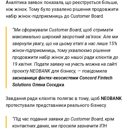
Аналітика заявок показала, що реєструється більше,
ніж жінок. Тому було ухвалено рішення продовжити
набір жінок-підприємниць до Customer Board.
“Ми сформували Customer Board, щоб отримати
максимально широкий зворотний зв’язок. Але ми
звернули увагу, що на цьому етапі в нас лише 15%
жінок-підприємниць, тому ухвалюємо рішення
продовжити набір жінок до нашої ради клієнтів до
19 квітня. Подати заявку на участь можна на сайті
проєкту
NEOBANK для бізнесу
,
— повідомила
засновниця фінтех-екосистеми Concord Fintech
Solutions Олена Сосєдка
.
Завдання ради клієнтів полягає в тому, щоб
NEOBANK
протестували представники реального бізнесу.
“Під час подання заявки до Customer Board, крім
контактних даних, ми просили зазначити ІПН