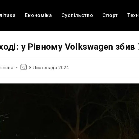
літика
Економіка
Суспільство
Спорт
Техн
оді: у Рівному Volkswagen збив 
Остання
вінова
8 Листопада 2024
зміна
запису: