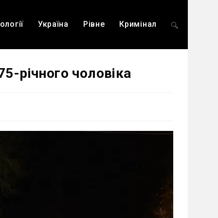
ології
Україна
Рівне
Кримінал
Перемкнути
75-річного чоловіка
пошук
на
веб-