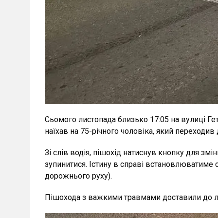
Сьомого листопада близько 17:05 на вулиці Гет
наїхав на 75-річного чоловіка, який переходив
Зі слів водія, пішохід натиснув кнопку для змі
зупинитися. Істину в справі встановлюватиме 
дорожнього руху).
Пішохода з важкими травмами доставили до лік