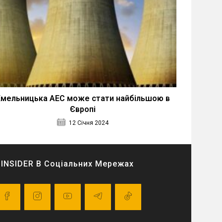
мельницька АЕС може стати найбільшою в
Європі
12 Січня 2024
INSIDER В Соціальних Мережах
pens
Opens
Opens
Opens
Opens