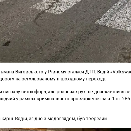
ьмана Виговського у Рівному сталася ДТП. Водій «Volkswage
 дорогу на регульованому пішохідному переході.
ни сигналу світлофора, але розпочав рух, не дочекавшись зе
слідчий у рамках кримінального провадження за ч. 1 ст. 28
арні. Водій, згідно з медоглядом, був тверезий.