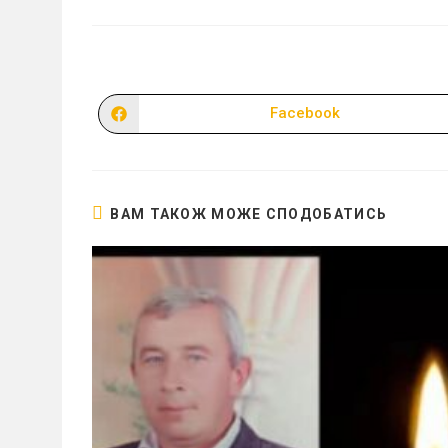
Facebook
Відкрити
в
новому
вікні
ВАМ ТАКОЖ МОЖЕ СПОДОБАТИСЬ