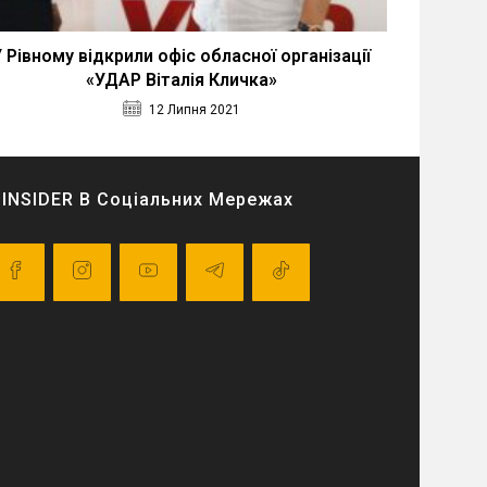
У Рівному відкрили офіс обласної організації
«УДАР Віталія Кличка»
12 Липня 2021
INSIDER В Соціальних Мережах
pens
Opens
Opens
Opens
Opens
in
in
in
in
a
a
a
a
ew
new
new
new
new
ab
tab
tab
tab
tab