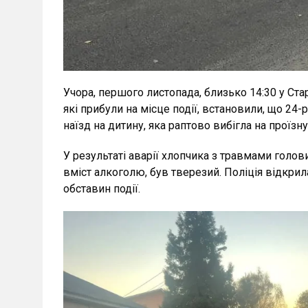
Учора, першого листопада, близько 14:30 у Ста
які прибули на місце події, встановили, що 24
наїзд на дитину, яка раптово вибігла на проїзну
У результаті аварії хлопчика з травмами голов
вміст алкоголю, був тверезий. Поліція відкри
обставин події.