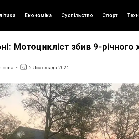
літика
Економіка
Суспільство
Спорт
Техн
ні: Мотоцикліст збив 9-річного 
Остання
вінова
2 Листопада 2024
зміна
запису: