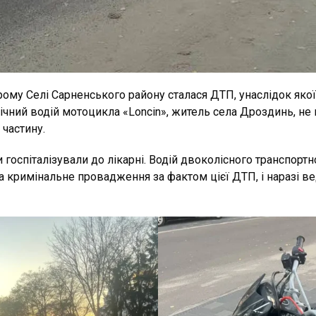
рому Селі Сарненського району сталася ДТП, унаслідок якої
-річний водій мотоцикла «Loncin», житель села Дроздинь, н
 частину.
и госпіталізували до лікарні. Водій двоколісного транспорт
ла кримінальне провадження за фактом цієї ДТП, і наразі в