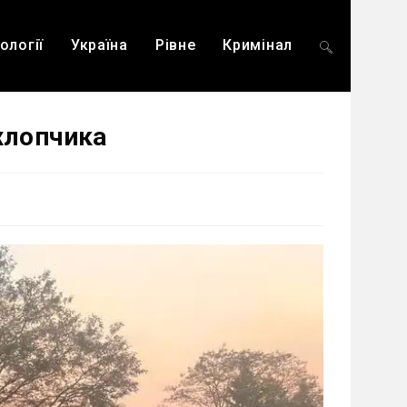
ології
Україна
Рівне
Кримінал
Перемкнути
хлопчика
пошук
на
веб-