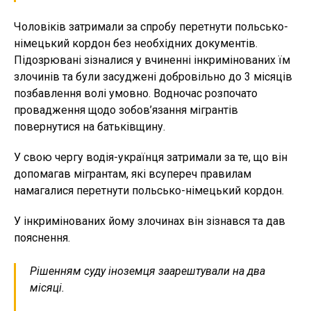
Чоловіків затримали за спробу перетнути польсько-
німецький кордон без необхідних документів.
Підозрювані зізналися у вчиненні інкримінованих їм
злочинів та були засуджені добровільно до 3 місяців
позбавлення волі умовно. Водночас розпочато
провадження щодо зобов’язання мігрантів
повернутися на батьківщину.
У свою чергу водія-українця затримали за те, що він
допомагав мігрантам, які всупереч правилам
намагалися перетнути польсько-німецький кордон.
У інкримінованих йому злочинах він зізнався та дав
пояснення.
Рішенням суду іноземця заарештували на два
місяці.