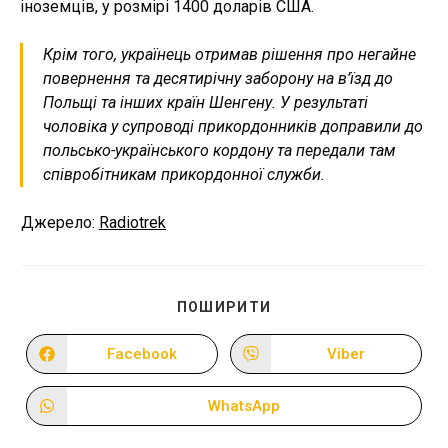
іноземців, у розмірі 1400 доларів США.
Крім того, українець отримав рішення про негайне
повернення та десятирічну заборону на в’їзд до
Польщі та інших країн Шенгену. У результаті
чоловіка у супроводі прикордонників доправили до
польсько-українського кордону та передали там
співробітникам прикордонної служби.
Джерело:
Radiotrek
ПОДІЛІТЬСЯ
ПОШИРИТИ
ЦИМ
ВМІСТОМ
Facebook
Viber
Відкрити
Відкрити
в
в
новому
новому
вікні
вікні
WhatsApp
Відкрити
в
новому