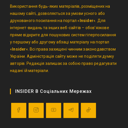
Використання будь-яких матеріалів, розміщених на
нашому сайті, дозволяється за умови усного або
друкованого посилання на портал «
Insider
«. Для
інтернет-видань та інших веб-сайтів – обов’язкове
пряме відкрите для пошукових систем гіперпосилання
у першому або другому абзаці матеріалу на портал
«
Insider
«. Всі права захищені чинним законодавством
України. Адміністрація сайту може не поділяти думку
авторів. Редакція залишає за собою право редагувати
надані їй матеріали.
INSIDER В Соціальних Мережах
Opens
Opens
Opens
Opens
Opens