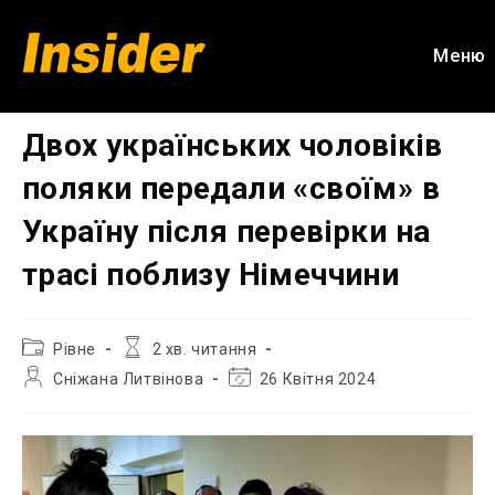
Перейти
до
Меню
вмісту
Двох українських чоловіків
поляки передали «своїм» в
Україну після перевірки на
трасі поблизу Німеччини
Категорія
Час
Рівне
2 хв. читання
запису:
читання:
Автор
Остання
Сніжана Литвінова
26 Квітня 2024
запису:
зміна
запису: