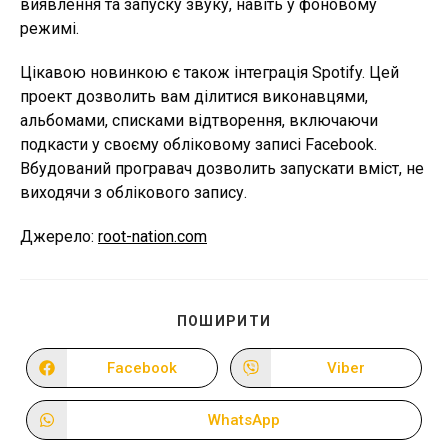
виявлення та запуску звуку, навіть у фоновому
режимі.
Цікавою новинкою є також інтеграція Spotify. Цей
проект дозволить вам ділитися виконавцями,
альбомами, списками відтворення, включаючи
подкасти у своєму обліковому записі Facebook.
Вбудований програвач дозволить запускати вміст, не
виходячи з облікового запису.
Джерело:
root-nation.com
ПОДІЛІТЬСЯ
ПОШИРИТИ
ЦИМ
ВМІСТОМ
Facebook
Viber
Відкрити
Відкрити
в
в
новому
новому
вікні
вікні
WhatsApp
Відкрити
в