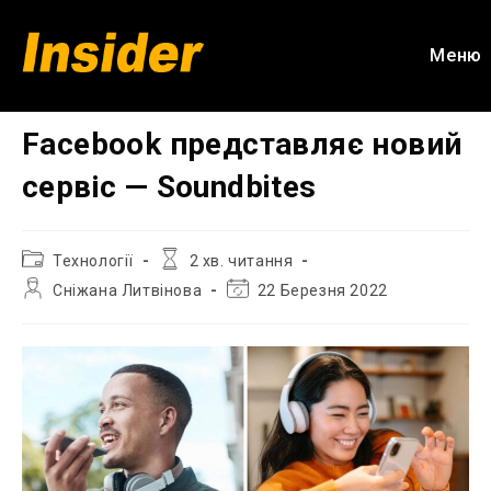
Перейти
до
Меню
вмісту
Facebook представляє новий
сервіс — Soundbites
Категорія
Час
Технології
2 хв. читання
запису:
читання:
Автор
Остання
Сніжана Литвінова
22 Березня 2022
запису:
зміна
запису: