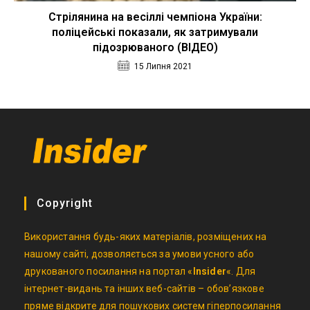
Стрілянина на весіллі чемпіона України:
поліцейські показали, як затримували
підозрюваного (ВІДЕО)
15 Липня 2021
Copyright
Використання будь-яких матеріалів, розміщених на
нашому сайті, дозволяється за умови усного або
друкованого посилання на портал «
Insider
«. Для
інтернет-видань та інших веб-сайтів – обов’язкове
пряме відкрите для пошукових систем гіперпосилання