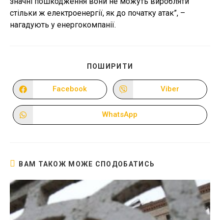
значні пошкодження вони не можуть виробляти
стільки ж електроенергії, як до початку атак”, –
нагадують у енергокомпанії.
ПОДІЛІТЬСЯ
ПОШИРИТИ
ЦИМ
ВМІСТОМ
Facebook
Viber
Відкрити
Відкрити
в
в
новому
новому
вікні
вікні
WhatsApp
Відкрити
в
новому
вікні
ВАМ ТАКОЖ МОЖЕ СПОДОБАТИСЬ