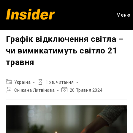
Перейти
до
Меню
вмісту
Графік відключення світла –
чи вимикатимуть світло 21
травня
Категорія
Час
Україна
1 хв. читання
запису:
читання:
Автор
Остання
Сніжана Литвінова
20 Травня 2024
запису:
зміна
запису: