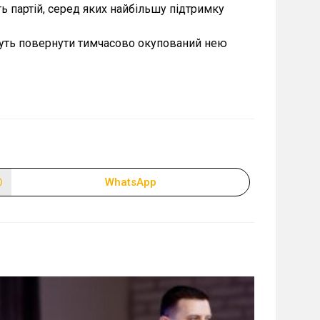
ть партій, серед яких найбільшу підтримку
чуть повернути тимчасово окупований нею
WhatsApp
Відкрити
в
новому
вікні