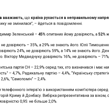
ів вважають,
що
країна рухається в неправильному напр
ку не змінилася”, – йдеться в повідомленні.
димир Зеленський –
45%
опитаних йому довіряють, а
52% н
не довіряють – 35%, а 29% не знають його. Юлії Тимошенк
овіряють 24%, не довіряють 59%, а 14% не знають його. Д
го. Віктору Медведчуку довіряють 16%, не довіряють – 71%,
тська партія СН – 22,9% серед тих, хто визначився і має на
есть” – 4,7%, Радикальну партію – 4,4%, “Українську стратег
 2,6%, “Самопоміч” – 2,4%.
телефонного інтерв’ю з використанням комп’ютера серед 25
торій Криму й Донбасу. Вибірка репрезентативна за віком, 
вірністю 0,95: не більше 2,0%.