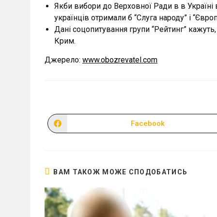
Якби вибори до Верховної Ради в в Україні 
українців отримали б “Слуга народу” і “Євро
Дані соцопитування групи “Рейтинг” кажуть
Крим.
Джерело:
www.obozrevatel.com
Facebook
Відкрити
в
новому
вікні
ВАМ ТАКОЖ МОЖЕ СПОДОБАТИСЬ