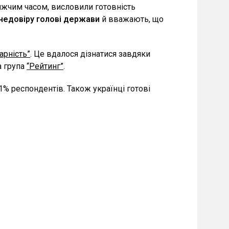
ижчим часом, висловили готовність
 недовіру
голові держави
й вважають, що
арність”
. Це вдалося дізнатися завдяки
а група
“Рейтинг”
.
1% респондентів. Також українці готові