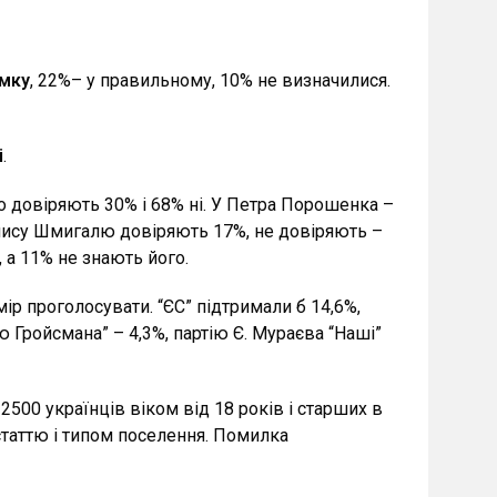
ямку
, 22%– у правильному, 10% не визначилися.
і
.
о довіряють 30% і 68% ні. У Петра Порошенка –
енису Шмигалю довіряють 17%, не довіряють –
 а 11% не знають його.
мір проголосувати. “ЄС” підтримали б 14,6%,
ію Гройсмана” – 4,3%, партію Є. Мураєва “Наші”
00 українців віком від 18 років і старших в
статтю і типом поселення. Помилка