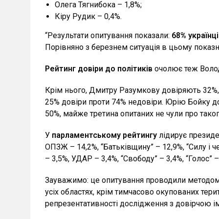
Олега Тягнибока – 1,8%;
Кіру Рудик – 0,4%.
“Результати опитування показали:
68% українц
Порівняно з березнем ситуація в цьому показни
Рейтинг довіри до політиків
очолює теж Воло
Крім нього, Дмитру Разумкову довіряють 32%, 
25% довіри проти 74% недовіри. Юрію Бойку д
50%, майже третина опитаних не чули про тако
У
парламентському рейтингу
лідирує президен
ОПЗЖ – 14,2%, “Батьківщину” – 12,9%, “Силу і ч
– 3,5%, УДАР – 3,4%, “Свободу” – 3,4%, “Голос” –
Зауважимо: це опитування проводили методом 
усіх областях, крім тимчасово окупованих тери
репрезентативності дослідження з довірчою імо