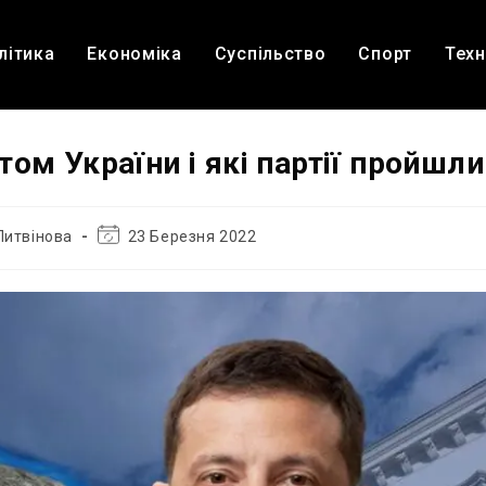
літика
Економіка
Суспільство
Спорт
Техн
ом України і які партії пройшли
Остання
Литвінова
23 Березня 2022
зміна
запису: