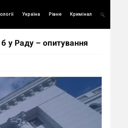
ології
Україна
Рівне
Кримінал
Перемкнути
 б у Раду – опитування
пошук
на
веб-