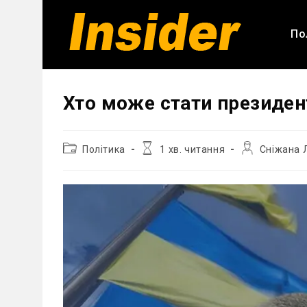
Перейти
до
По
вмісту
Хто може стати президент
Категорія
Час
Автор
Політика
1 хв. читання
Сніжана 
запису:
читання:
запису: