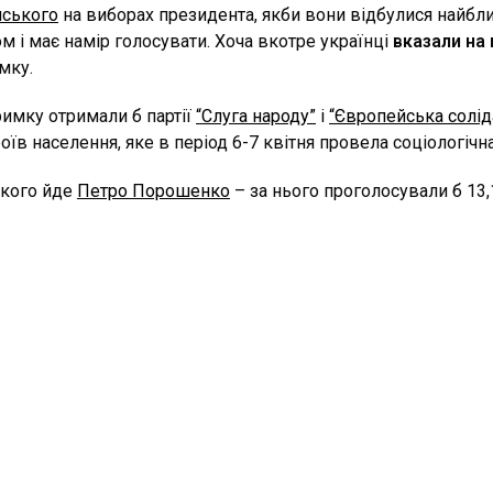
нського
на виборах президента, якби вони відбулися найбл
м і має намір голосувати. Хоча вкотре українці
вказали на
мку.
имку отримали б партії
“Слуга народу”
і
“Європейська солід
їв населення, яке в період 6-7 квітня провела соціологічн
ького йде
Петро Порошенко
– за нього проголосували б 13,