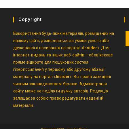
Copyright
Використання будь-яких матеріалів, розміщених на
нашому сайті, дозволяється за умови усного або
друкованого посилання на портал «
Insider
«. Для
O
інтернет-видань та інших веб-сайтів – обов’язкове
in
пряме відкрите для пошукових систем
a
гіперпосилання у першому або другому абзаці
n
матеріалу на портал «
Insider
«. Всі права захищені
t
чинним законодавством України. Адміністрація
сайту може не поділяти думку авторів. Редакція
залишає за собою право редагувати надані їй
матеріали.