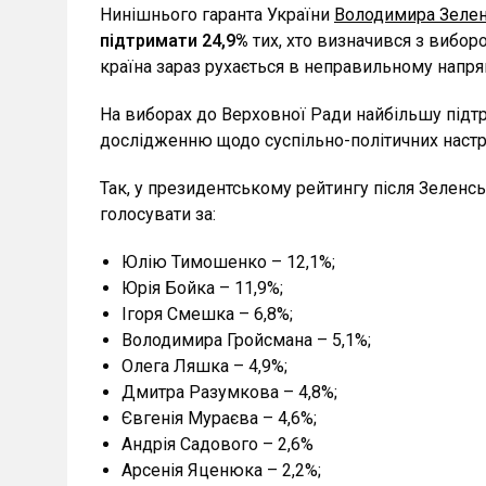
Нинішнього гаранта України
Володимира Зеле
підтримати 24,9%
тих, хто визначився з виборо
країна зараз рухається в неправильному напря
На виборах до Верховної Ради найбільшу підтр
дослідженню щодо суспільно-політичних настро
Так, у президентському рейтингу після Зеленс
голосувати за:
Юлію Тимошенко – 12,1%;
Юрія Бойка – 11,9%;
Ігоря Смешка – 6,8%;
Володимира Гройсмана – 5,1%;
Олега Ляшка – 4,9%;
Дмитра Разумкова – 4,8%;
Євгенія Мураєва – 4,6%;
Андрія Садового – 2,6%
Арсенія Яценюка – 2,2%;