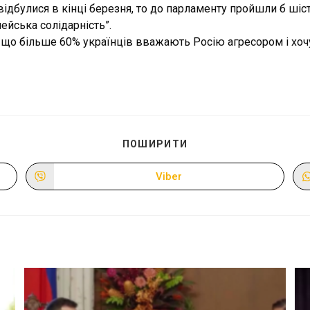
відбулися в кінці березня, то до парламенту пройшли б шіс
пейська солідарність”.
, що більше 60% українців вважають Росію агресором і хо
ПОДІЛІТЬСЯ
ПОШИРИТИ
ЦИМ
ВМІСТОМ
Viber
Відкрити
в
новому
вікні