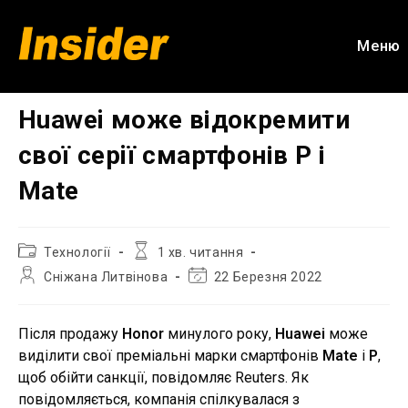
Перейти
до
Меню
вмісту
Huawei може відокремити
свої серiї смартфонів P і
Mate
Категорія
Час
Технології
1 хв. читання
запису:
читання:
Автор
Остання
Сніжана Литвінова
22 Березня 2022
запису:
зміна
запису:
Після продажу
Honor
минулого року,
Huawei
може
виділити свої преміальні марки смартфонів
Mate
і
P
,
щоб обійти санкції, повідомляє Reuters. Як
повідомляється, компанія спілкувалася з