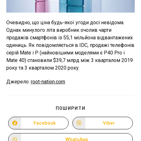
Очевидно, що ціна будь-якої угоди досі невідома.
Однак минулого літа виробник очолив чарти
продажів смартфонів із 55,1 мільйона відвантажених
одиниць. Як повідомляється в IDC, продажі телефонів
серій Mate і P (найновішими моделями є P40 Pro і
Mate 40) становили $39,7 млрд між 3 кварталом 2019
року та 3 кварталом 2020 року.
Джерело:
root-nation.com
ПОДІЛІТЬСЯ
ПОШИРИТИ
ЦИМ
ВМІСТОМ
Facebook
Viber
Відкрити
Відкрити
в
в
новому
новому
вікні
вікні
WhatsApp