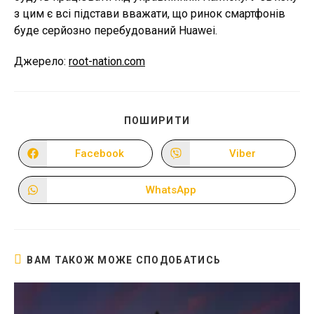
з цим є всі підстави вважати, що ринок смартфонів
буде серйозно перебудований Huawei.
Джерело:
root-nation.com
ПОДІЛІТЬСЯ
ПОШИРИТИ
ЦИМ
ВМІСТОМ
Facebook
Viber
Відкрити
Відкрити
в
в
новому
новому
вікні
вікні
WhatsApp
Відкрити
в
новому
вікні
ВАМ ТАКОЖ МОЖЕ СПОДОБАТИСЬ