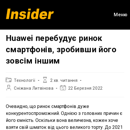
Перейти
до
Меню
вмісту
Huawei перебудує ринок
смартфонів, зробивши його
зовсім іншим
Категорія
Час
Технології
2 хв. читання
запису:
читання:
Автор
Остання
Сніжана Литвінова
22 Березня 2022
запису:
зміна
запису:
Очевидно, що ринок смартфонів дуже
конкурентоспроможний. Однією з головних причин є
його ємність. Оскільки вона величезна, кожен хоче
взяти свій шматок від цього великого торту. До 2021