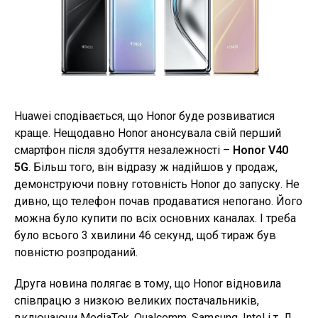
Huawei сподівається, що Honor буде розвиватися
краще. Нещодавно Honor анонсувала свій перший
смартфон після здобуття незалежності –
Honor V40
5G
. Більш того, він відразу ж надійшов у продаж,
демонструючи повну готовність Honor до запуску. Не
дивно, що телефон почав продаватися непогано. Його
можна було купити по всіх основних каналах. І треба
було всього 3 хвилини 46 секунд, щоб тираж був
повністю розпроданий.
Друга новина полягає в тому, що Honor відновила
співпрацю з низкою великих постачальників,
включаючи MediaTek, Qualcomm, Samsung, Intel і т. Д.