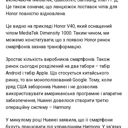
Це також означає, що ланцюжок поставок чіпів для
Honor повністю відновлена.
Це видно на прикладі Honor V40, який оснащений
чіпом MediaTek Dimensity 1000. Таким чином, ми
можемо констатувати, що з появою Honor ринок
смартфонів зазнав трансформацію.
Зростає кількість виробників смартфонів. Також
ринок сьогодні розділений на два табори – табір
Android і табір Apple. Що стосується китайського
ринку, то він монополізований Google. Тому, коли
уряд США заборонив Huawei і не дозволив
використовувати американське програмне і апаратне
забезпечення, Huawei довелося створити третю
операційну систему – Harmony.
У минулому році Huawei заявила, що її смартфони
будуть працювати під управлінням Harmony. У зв’язку