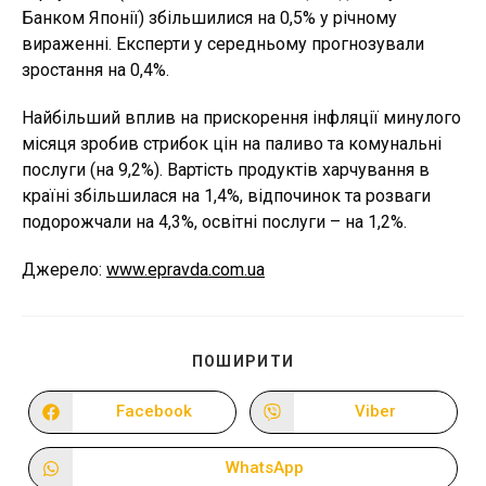
Банком Японії) збільшилися на 0,5% у річному
вираженні. Експерти у середньому прогнозували
зростання на 0,4%.
Найбільший вплив на прискорення інфляції минулого
місяця зробив стрибок цін на паливо та комунальні
послуги (на 9,2%). Вартість продуктів харчування в
країні збільшилася на 1,4%, відпочинок та розваги
подорожчали на 4,3%, освітні послуги – на 1,2%.
Джерело:
www.epravda.com.ua
ПОДІЛІТЬСЯ
ПОШИРИТИ
ЦИМ
ВМІСТОМ
Facebook
Viber
Відкрити
Відкрити
в
в
новому
новому
вікні
вікні
WhatsApp
Відкрити