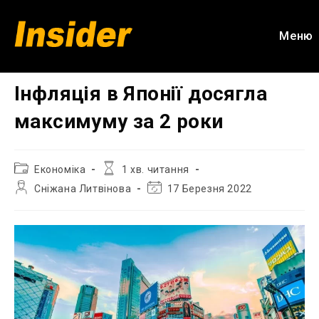
Перейти
до
Меню
вмісту
Інфляція в Японії досягла
максимуму за 2 роки
Категорія
Час
Економіка
1 хв. читання
запису:
читання:
Автор
Остання
Сніжана Литвінова
17 Березня 2022
запису:
зміна
запису: