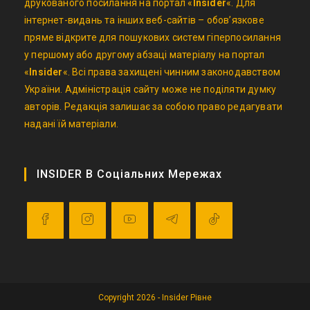
друкованого посилання на портал «
Insider
«. Для
інтернет-видань та інших веб-сайтів – обов’язкове
пряме відкрите для пошукових систем гіперпосилання
у першому або другому абзаці матеріалу на портал
«
Insider
«. Всі права захищені чинним законодавством
України. Адміністрація сайту може не поділяти думку
авторів. Редакція залишає за собою право редагувати
надані їй матеріали.
INSIDER В Соціальних Мережах
Opens
Opens
Opens
Opens
Opens
in
in
in
in
in
a
a
a
a
a
Copyright 2026 - Insider Рівне
new
new
new
new
new