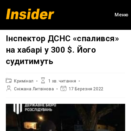
Перейти
до
Меню
вмісту
Інспектор ДСНС «спалився»
на хабарі у 300 $. Його
судитимуть
Категорія
Час
Кримінал
1 хв. читання
запису:
читання:
Автор
Остання
Сніжана Литвінова
17 Березня 2022
запису:
зміна
запису: