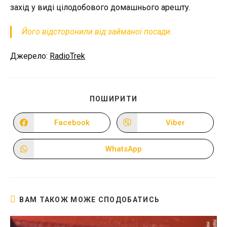
захід у виді цілодобового домашнього арешту.
Його відсторонили від займаної посади.
Джерело:
RadioTrek
ПОДІЛІТЬСЯ
ПОШИРИТИ
ЦИМ
ВМІСТОМ
Facebook
Viber
Відкрити
Відкрити
в
в
новому
новому
вікні
вікні
WhatsApp
Відкрити
в
новому
вікні
ВАМ ТАКОЖ МОЖЕ СПОДОБАТИСЬ