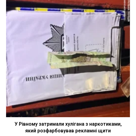
У Рівному затримали хулігана з наркотиками,
який розфарбовував рекламні щити