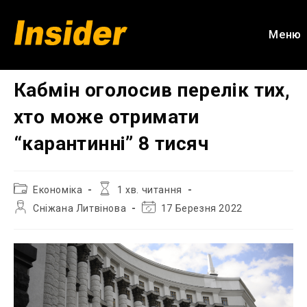
Перейти
до
Меню
вмісту
Кабмін оголосив перелік тих,
хто може отримати
“карантинні” 8 тисяч
Категорія
Час
Економіка
1 хв. читання
запису:
читання:
Автор
Остання
Сніжана Литвінова
17 Березня 2022
запису:
зміна
запису: