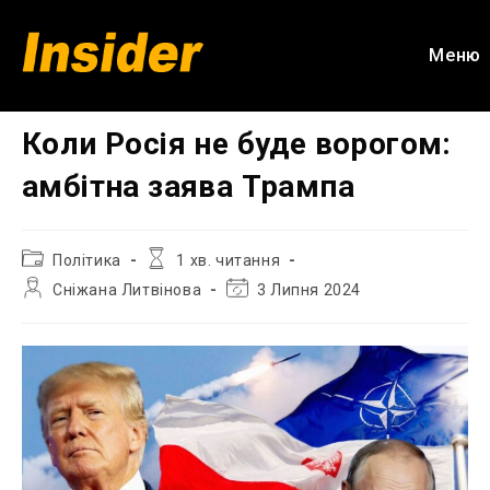
Перейти
до
Меню
вмісту
Коли Росія не буде ворогом:
амбітна заява Трампа
Категорія
Час
Політика
1 хв. читання
запису:
читання:
Автор
Остання
Сніжана Литвінова
3 Липня 2024
запису:
зміна
запису: