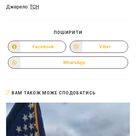
Джерело:
ТСН
ПОДІЛІТЬСЯ
ПОШИРИТИ
ЦИМ
ВМІСТОМ
Facebook
Viber
Відкрити
Відкрити
в
в
новому
новому
вікні
вікні
WhatsApp
Відкрити
в
новому
вікні
ВАМ ТАКОЖ МОЖЕ СПОДОБАТИСЬ