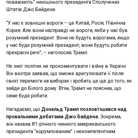
поважають” нинішнього президента Сполучених
Штатів Джо Байдена.
“У нас є зовнішні вороги – це Китай, Росія, Північна
Корея. Але вони насправді не вороги, якби у нас був
розумний президент. Вони не будуть ворогами, якщо
у нас буде розумний президент, вони будуть робити
прекрасні речі”, – наголосив Трамп.
Не зміг політик не прокоментувати і війну в Україні.
Він вкотре заявив, що зможе врегулювати її після
своєї перемоги на виборах і зробить це ще до того, як
зайде до Білого дому. Втім, Трамп не пояснив, що
саме буде робити.
Нагадаємо, що
Дональд Трамп позловтішався над
провальними дебатами Джо Байдена.
Зокрема,
він назвав 81-річного чинного американського
президента “корумпованим” і некомпетентним.