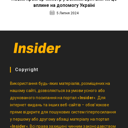
вплине на допомогу Україні
5 Липня 2024
Copyright
Використання будь-яких матеріалів, розміщених на
нашому сайті, дозволяється за умови усного або
друкованого посилання на портал «
Insider
«. Для
інтернет-видань та інших веб-сайтів – обов’язкове
пряме відкрите для пошукових систем гіперпосилання
у першому або другому абзаці матеріалу на портал
«
Insider
«. Всі права захищені чинним законодавством