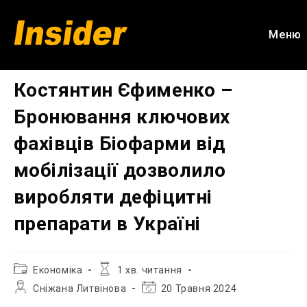
Перейти
до
Меню
вмісту
Костянтин Єфименко –
Бронювання ключових
фахівців Біофарми від
мобілізації дозволило
виробляти дефіцитні
препарати в Україні
Категорія
Час
Економіка
1 хв. читання
запису:
читання:
Автор
Остання
Сніжана Литвінова
20 Травня 2024
запису:
зміна