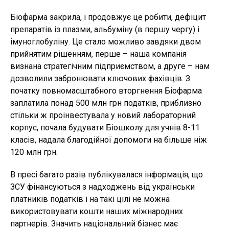
Біофарма закрила, і продовжує це робити, дефіцит
препаратів із плазми, альбуміну (в першу чергу) і
імуноглобуліну. Це стало можливо завдяки двом
прийнятим рішенням, перше – наша компанія
визнана стратегічним підприємством, а друге – нам
дозволили забронювати ключових фахівців. З
початку повномасштабного вторгнення Біофарма
заплатила понад 500 млн грн податків, приблизно
стільки ж проінвестувала у новий лабораторний
корпус, почала будувати Біошколу для учнів 8-11
класів, надала благодійної допомоги на більше ніж
120 млн грн.
В пресі багато разів публікувалася інформація, що
ЗСУ фінансуються з надходжень від українськи
платників податків і на такі цілі не можна
використовувати кошти наших міжнародних
партнерів. Значить національний бізнес має