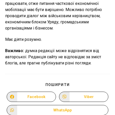
працювати, отже питання часткової економічної
мобілізації має бути вирішено. Можливо потрібно
проводити діалог між військовим керівництвом,
економічним блоком Уряду, громадськими
організаціями і бізнесом.
Має діяти розумно.
Важливо:
думка редакції може відрізнятися від
авторської. Редакція сайту не відповідає за зміст
блогів, але прагне публікувати різні погляди.
ПОДІЛІТЬСЯ
ПОШИРИТИ
ЦИМ
ВМІСТОМ
Facebook
Viber
Відкрити
Відкрити
в
в
новому
новому
вікні
вікні
WhatsApp
Відкрити