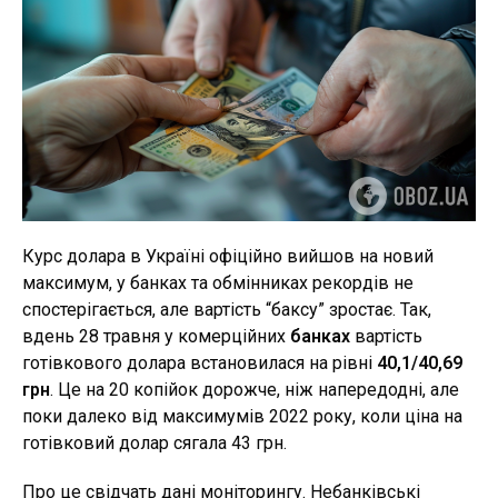
Курс долара в Україні офіційно вийшов на новий
максимум, у банках та обмінниках рекордів не
спостерігається, але вартість “баксу” зростає. Так,
вдень 28 травня у комерційних
банках
вартість
готівкового долара встановилася на рівні
40,1/40,69
грн
. Це на 20 копійок дорожче, ніж напередодні, але
поки далеко від максимумів 2022 року, коли ціна на
готівковий долар сягала 43 грн.
Про це свідчать дані моніторингу. Небанківські