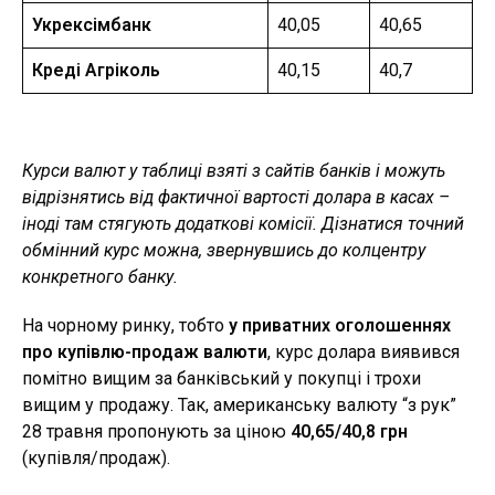
Укрексімбанк
40,05
40,65
Креді Агріколь
40,15
40,7
Курси валют у таблиці взяті з сайтів банків і можуть
відрізнятись від фактичної вартості долара в касах –
іноді там стягують додаткові комісії. Дізнатися точний
обмінний курс можна, звернувшись до колцентру
конкретного банку.
На чорному ринку, тобто
у приватних оголошеннях
про купівлю-продаж валюти
, курс долара виявився
помітно вищим за банківський у покупці і трохи
вищим у продажу. Так, американську валюту “з рук”
28 травня пропонують за ціною
40,65/40,8 грн
(купівля/продаж).