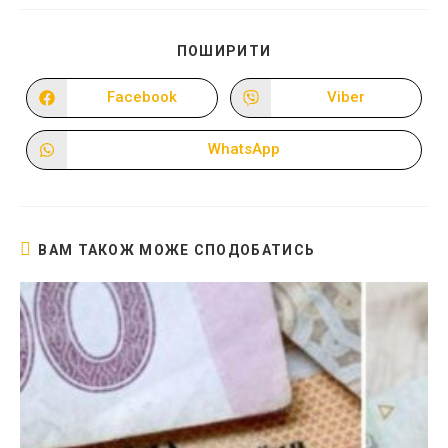
ПОДІЛІТЬСЯ
ПОШИРИТИ
ЦИМ
ВМІСТОМ
Facebook
Viber
Відкрити
Відкрити
в
в
новому
новому
вікні
вікні
WhatsApp
Відкрити
в
новому
вікні
ВАМ ТАКОЖ МОЖЕ СПОДОБАТИСЬ