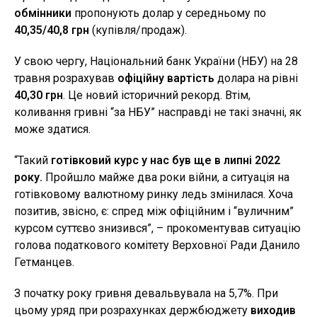
обмінники
пропонують долар у середньому по
40,35/40,8 грн
(купівля/продаж).
У свою чергу, Національний банк України (НБУ) на 28
травня розрахував
офіційну вартість
долара на рівні
40,30 грн
. Це новий історичний рекорд. Втім,
коливання гривні “за НБУ” насправді не такі значні, як
може здатися.
“Такий
готівковий курс у нас був ще в липні 2022
року.
Пройшло майже два роки війни, а ситуація на
готівковому валютному ринку ледь змінилася. Хоча
позитив, звісно, є: спред між офіційним і “вуличним”
курсом суттєво знизився”, – прокоментував ситуацію
голова податкового комітету Верховної Ради Данило
Гетманцев.
З початку року гривня девальвувала на 5,7%. При
цьому уряд при розрахунках держбюджету
виходив