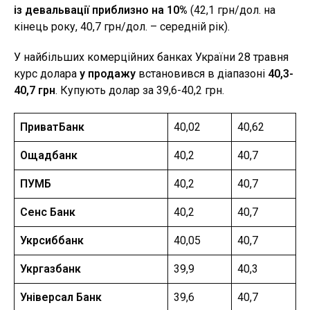
із девальвації приблизно на 10%
(42,1 грн/дол. на
кінець року, 40,7 грн/дол. – середній рік).
У найбільших комерційних банках України 28 травня
курс долара
у продажу
встановився в діапазоні
40,3-
40,7 грн
. Купують долар за 39,6-40,2 грн.
ПриватБанк
40,02
40,62
Ощадбанк
40,2
40,7
ПУМБ
40,2
40,7
Сенс Банк
40,2
40,7
Укрсиббанк
40,05
40,7
Укргазбанк
39,9
40,3
Універсал Банк
39,6
40,7