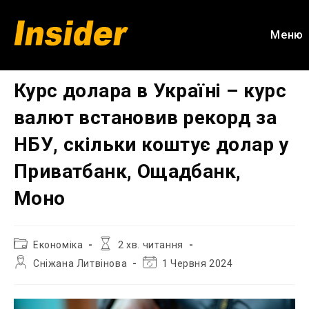
Перейти
до
Меню
вмісту
Курс долара в Україні – курс
валют встановив рекорд за
НБУ, скільки коштує долар у
Приватбанк, Ощадбанк,
Моно
Категорія
Час
Економіка
2 хв. читання
запису:
читання:
Автор
Остання
Сніжана Литвінова
1 Червня 2024
запису:
зміна
запису: