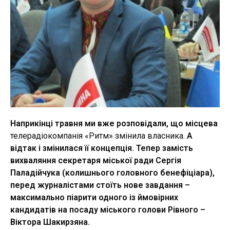
Наприкінці травня ми вже розповідали, що місцева
телерадіокомпанія «Ритм» змінила власника.
А
відтак і змінилася її концепція. Тепер замість
вихваляння секретаря міської ради Сергія
Паладійчука (колишнього головного бенефіціара),
перед журналістами стоїть нове завдання –
максимально піарити одного із ймовірних
кандидатів на посаду міського голови Рівного –
Віктора Шакирзяна.