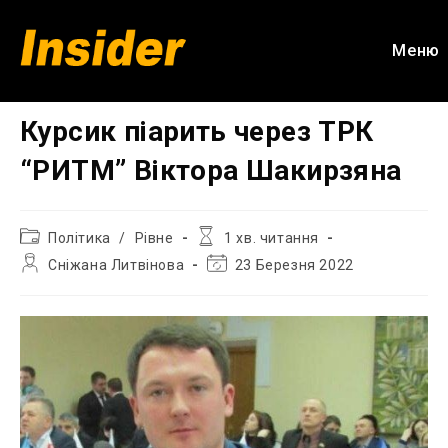
Перейти
до
Меню
вмісту
Курсик піарить через ТРК
“РИТМ” Віктора Шакирзяна
Категорія
Час
Політика
/
Рівне
1 хв. читання
запису:
читання:
Автор
Остання
Сніжана Литвінова
23 Березня 2022
запису:
зміна
запису: