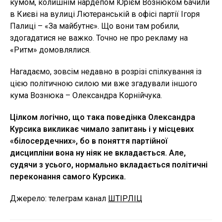
кумом, колишнім нардепом Юрієм Вознюком бачили
в Києві на вулиці Лютеранській в офісі партії Ігоря
Палиці – «За майбутнє». Що вони там робили,
здогадатися не важко. Точно не про рекламу на
«Ритм» домовлялися.
Нагадаємо, зовсім недавно в розрізі спілкування із
цією політичною силою ми вже згадували іншого
кума Вознюка – Олександра Корнійчука.
Цілком логічно, що така поведінка Олександра
Курсика викликає чимало запитань і у місцевих
«білосердечних», бо в поняття партійної
дисципліни вона ну ніяк не вкладається. Але,
судячи з усього, нормально вкладається політичні
переконання самого Курсика.
Джерело: телеграм канал
ШТІРЛІЦ