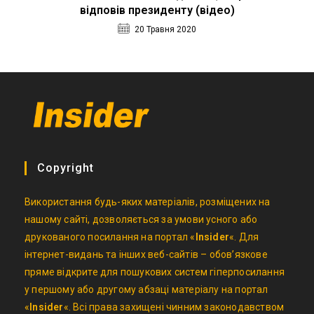
відповів президенту (відео)
20 Травня 2020
Copyright
Використання будь-яких матеріалів, розміщених на
нашому сайті, дозволяється за умови усного або
друкованого посилання на портал «
Insider
«. Для
інтернет-видань та інших веб-сайтів – обов’язкове
пряме відкрите для пошукових систем гіперпосилання
у першому або другому абзаці матеріалу на портал
«
Insider
«. Всі права захищені чинним законодавством