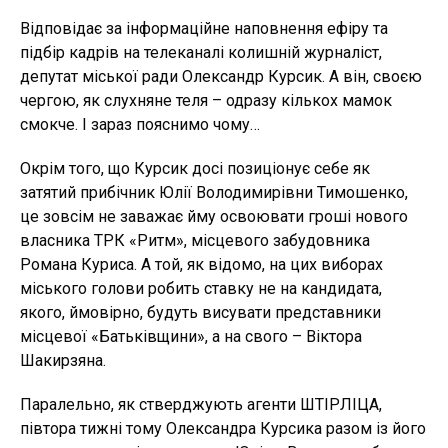
Відповідає за інформаційне наповнення ефіру та
підбір кадрів на телеканалі колишній журналіст,
депутат міської ради Олександр Курсик. А він, своєю
чергою, як слухняне теля – одразу кількох мамок
смокче. І зараз пояснимо чому…
Окрім того, що Курсик досі позиціонує себе як
затятий прибічник Юлії Володимирівни Тимошенко,
це зовсім не заважає йму освоювати гроші нового
власника ТРК «Ритм», місцевого забудовника
Романа Куриса. А той, як відомо, на цих виборах
міського голови робить ставку не на кандидата,
якого, ймовірно, будуть висувати представники
місцевої «Батьківщини», а на свого – Віктора
Шакирзяна.
Паралельно, як стверджують агенти ШТІРЛІЦА,
півтора тижні тому Олександра Курсика разом із його