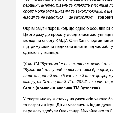
перший”. Інтерес, рівень та кількість учасникі
спорт може бути цікавим та захоплюючим, а ще з
емоції та не здаються — це захоплює”,
– говорит
Окрім смуги перешкод, ще однією особливістю
Цього разу до проєкту доєдналися заступниц
молоді та спорту КМДА Юлія Хан, спортивний жу
підтримували та надихали атлетів під час забі
однією з учасниць.
“Для ТМ “Вухастик” – це важлива можливість вк
“Вухастик”
став улюбленим дитячим брендом, і д
лише здоровий спосіб життя, а й шлях до форму
заходу, як “Хто перший. Літо-2024″, та сприяти 
Group (компанія-власник ТМ Вухастик).
У спортивному містечку на учасників чекало ба
та пограти в ігри. Діти змагались в індивідуал
перемогу здобули Олександр Михайленко та Єл