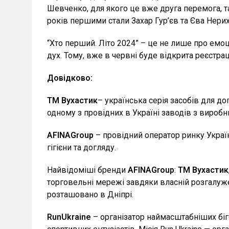
Шевченко, для якого це вже друга перемога, та
років першими стали Захар Гур’єв та Єва Нерих
“Хто перший. Літо 2024” – це не лише про емоц
дух. Тому, вже в червні буде відкрита реєстрац
Довідково:
ТМ Вухастик
– українська серія засобів для д
одному з провідних в Україні заводів з виробн
AFINA
Group
– провідний оператор ринку України
гігієни та догляду.
Найвідоміші бренди
AFINA
Group
:
ТМ Вухастик
торговельні мережі завдяки власній розгалужен
розташовано в Дніпрі.
Run
Ukraine
– організатор наймасштабніших біг