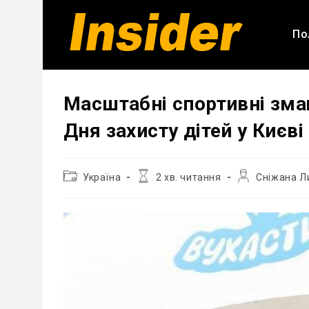
Перейти
до
По
вмісту
Масштабні спортивні зма
Дня захисту дітей у Києві
Категорія
Час
Автор
Україна
2 хв. читання
Сніжана Л
запису:
читання:
запису: