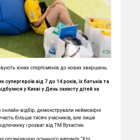
тивують юних спортсменів до нових звершень.
их супергероїв від 7 до 14 років, їх батьків та
ідбулися у Києві у День захисту дітей за
ли онлайн-відбір, демонстрували неймовірні
участь більше тисячі учасників, але лише
відпочинку і розваг від ТМ Вухастик.
 організацією осіннього варіанту “Хто