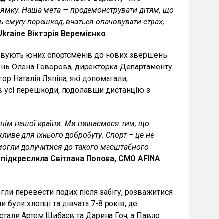
прямку. Наша мета — продемонструвати дітям, що
ть смугу перешкод, вчаться опановувати страх,
Ukraine Вікторія Веремієнко
.
тивують юних спортсменів до нових звершень.
ень Олена Говорова, директорка Департаменту
ор Наталія Ляпіна, які допомагали,
вав усі перешкоди, подолавши дистанцію з
нім нашої країни.
Ми пишаємося тим, що
ливе для їхнього добробуту. Спорт – це не
 могли долучитися до такого масштабного
 підкреслила Світлана Попова, CMO AFINA
огли перевести подих після забігу, розважитися
 були хлопці та дівчата 7-8 років, де
стали Артем Шибаєв та Дарина Гоч, а Павло