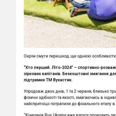
Окрім смуги перешкод, ще однією особливістю
“Хто перший. Літо-2024” – спортивно-розваж
зіркових капітанів. Безкоштовні змагання дл
підтримки ТМ Вухастик.
Упродовж двох днів, 1 та 2 червня, близько тр
фізичні здібності та якості, змагаючись в інди
найспритніші потрапили до фінального етапу в Т
“Компанія Run Ukraine вже вдруге проводить ди