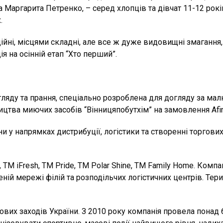
 Маргарита Петренко, – серед хлопців та дівчат 11-12 років
.
ійні, місцями складні, але все ж дуже видовищні змагання
ія на осінній етап “Хто перший”.
огляду та прання, спеціально розроблена для догляду за ма
ицтва миючих засобів “Вінницяпобутхім” на замовлення Afin
 у напрямках дистрибуції, логістики та створенні торгових 
, ТМ iFresh, TM Pride, ТМ Polar Shine, TM Family Home. Комп
ій мережі філій та розподільчих логістичних центрів. Тери
ових заходів України. З 2010 року компанія провела понад 