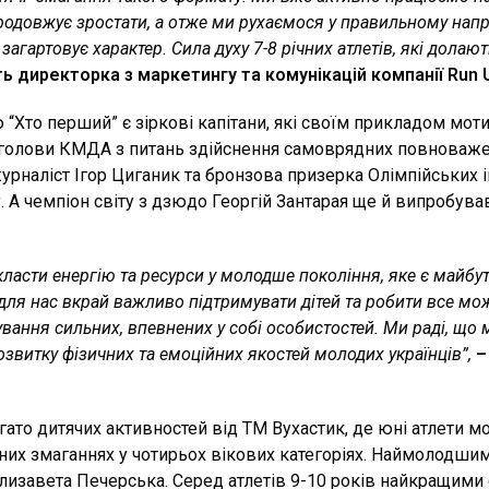
в продовжує зростати, а отже ми рухаємося у правильному на
агартовує характер. Сила духу 7-8 річних атлетів, які долаю
ь директорка з маркетингу та комунікацій компанії Run 
 “Хто перший” є зіркові капітани, які своїм прикладом мо
я голови КМДА з питань здійснення самоврядних повноваж
рналіст Ігор Циганик та бронзова призерка Олімпійських іг
гу. А чемпіон світу з дзюдо Георгій Зантарая ще й випробу
ласти енергію та ресурси у молодше покоління, яке є майбут
ля нас вкрай важливо підтримувати дітей та робити все мож
вання сильних, впевнених у собі особистостей. Ми раді, що
розвитку фізичних та емоційних якостей молодих українців”,
–
гато дитячих активностей від ТМ Вухастик, де юні атлети м
ьних змаганнях у чотирьох вікових категоріях. Наймолодшими
изавета Печерська. Серед атлетів 9-10 років найкращими 