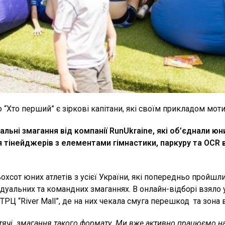
 “Хто перший” є зіркові капітани, які своїм прикладом мо
альні змагання від компанії
Run
Ukraine
, які об’єднали юн
я тінейджерів з елементами гімнастики, паркуру та OCR в
ьохсот юних атлетів з усієї України, які попередньо пройш
відуальних та командних змаганнях. В онлайн-відборі взяло 
РЦ “River Mall”, де на них чекала смуга перешкод та зона 
тячі змагання такого формату. Ми вже активно працюємо над