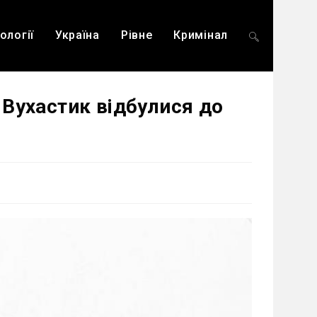
ології
Україна
Рівне
Кримінал
Перемкнути
Вухастик відбулися до
пошук
на
веб-