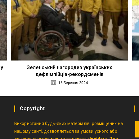
ру
Зеленський нагородив українських
дефлімпійців-рекордсменів
16 Березня 2024
Copyright
Використання будь-яких матеріалів, розміщених на
нашому сайті, дозволяється за умови усного або
друкованого посилання на портал «
Insider
«. Для