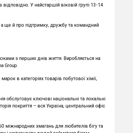
 відповідно. У найстаршій віковій групі 13-14
, а ще й про підтримку, дружбу та командний
люками з перших днів життя. Виробляється на
a Group.
марок в категоріях товарів побутової хімії,
анія обслуговує ключові національні та локальні
торія покриття – вся Україна, центральний офіс
60 міжнародних змагань для любителів бігу та