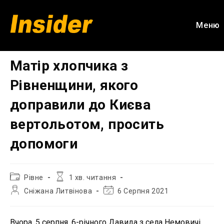
Перейти
до
Меню
вмісту
Матір хлопчика з
Рівненщини, якого
доправили до Києва
вертольотом, просить
допомоги
Категорія
Час
Рівне
1 хв. читання
запису:
читання:
Автор
Остання
Сніжана Литвінова
6 Серпня 2021
запису:
зміна
запису:
Вчора, 5 серпня, 6-річного Давида з села Немовичі,