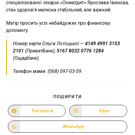
спеціалізованої лікарні «Охматдит» Ярослава Іванова,
стан здоров’я малюка стабільний, але важкий.
Матір просить усіх небайдужих про фінансову
допомогу.
Номер карти Ольги Лотоцької —
4149 4991 3153
2101
(ПриватБанк);
5167 8032 0776 1284
(Ощадбанк).
Телефон мами: (068) 097-03-59.
ПОДІЛІТЬСЯ
ПОШИРИТИ
ЦИМ
ВМІСТОМ
Facebook
Viber
Відкрити
Відкрити
в
в
новому
новому
вікні
вікні
WhatsApp
Відкрити
в