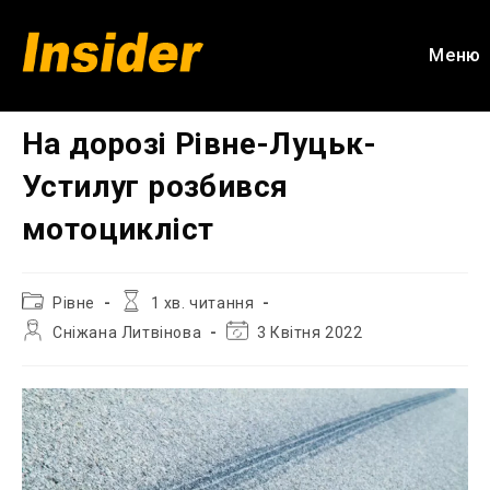
Перейти
до
Меню
вмісту
На дорозі Рівне-Луцьк-
Устилуг розбився
мотоцикліст
Категорія
Час
Рівне
1 хв. читання
запису:
читання:
Автор
Остання
Сніжана Литвінова
3 Квітня 2022
запису:
зміна
запису: