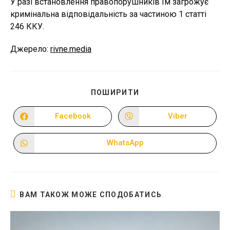
У разі встановлення правопорушників їм загрожує
кримінальна відповідальність за частиною 1 статті
246 ККУ.
Джерело:
rivne.media
ПОДІЛІТЬСЯ
ПОШИРИТИ
ЦИМ
ВМІСТОМ
Facebook
Viber
Відкрити
Відкрити
в
в
новому
новому
вікні
вікні
WhatsApp
Відкрити
в
новому
вікні
ВАМ ТАКОЖ МОЖЕ СПОДОБАТИСЬ