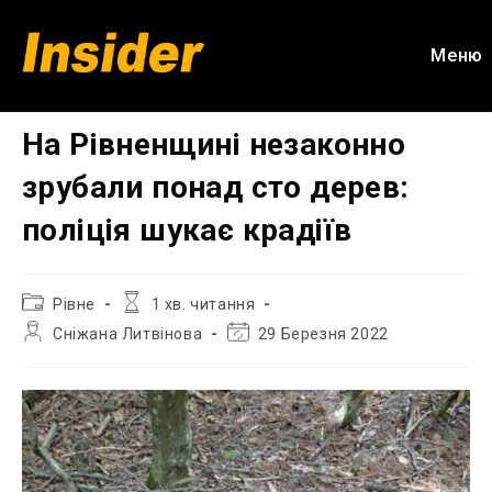
Перейти
до
Меню
вмісту
На Рівненщині незаконно
зрубали понад сто дерев:
поліція шукає крадіїв
Категорія
Час
Рівне
1 хв. читання
запису:
читання:
Автор
Остання
Сніжана Литвінова
29 Березня 2022
запису:
зміна
запису: