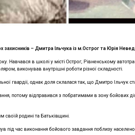
 захисників – Дмитра Ільчука із м.Острог та Юрія Невед
ку. Навчався в школі у місті Острог, Рівненському автотра
ляром, виконував внутрішні роботи різної складності.
льної гвардії, однак доля склалася так, що Дмитро Ільчук с
ання, потому відправився з побратимами в зону бойових ді
 своїй родині та Батьківщині.
ув під час виконання бойового завдання поблизу населеног