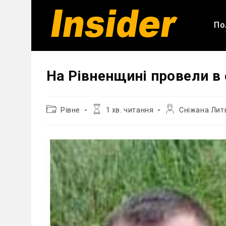
Перейти
до
По
вмісту
На Рівненщині провели в
Категорія
Час
Автор
Рівне
1 хв. читання
Сніжана Лит
запису:
читання:
запису: