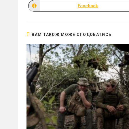
Facebook
Відкрити
в
новому
вікні
ВАМ ТАКОЖ МОЖЕ СПОДОБАТИСЬ