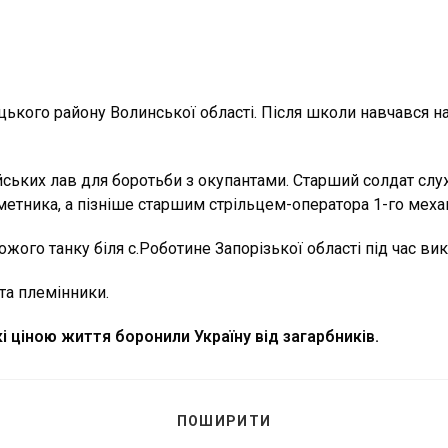
кого району Волинської області. Після школи навчався на
йських лав для боротьби з окупантами. Старший солдат слу
ометника, а пізніше старшим стрільцем-оператора 1-го меха
ожого танку біля с.Роботине Запорізької області під час в
та племінники.
кі ціною життя боронили Україну від загарбників.
ПОДІЛІТЬСЯ
ПОШИРИТИ
ЦИМ