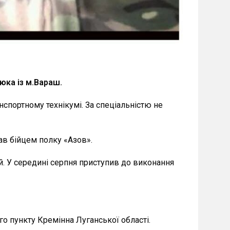
юка із м.Вараш.
нспортному технікумі. За спеціальністю не
тав бійцем полку «Азов».
й. У середині серпня приступив до виконання
о пункту Кремінна Луганської області.