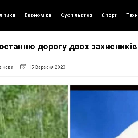
літика
Економіка
Суспільство
Спорт
Техн
 останню дорогу двох захисників
Остання
вінова
15 Вересня 2023
зміна
запису: