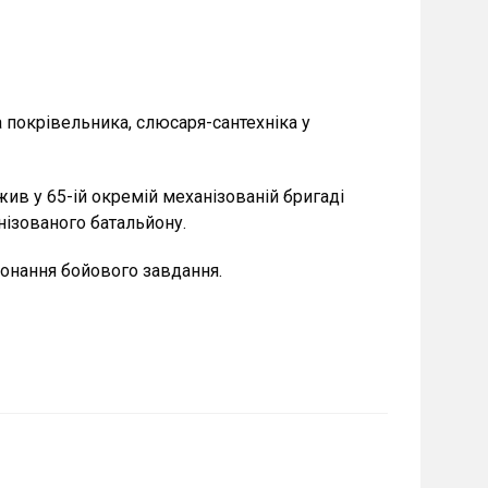
 покрівельника, слюсаря-сантехніка у
жив у 65-ій окремій механізованій бригаді
нізованого батальйону.
иконання бойового завдання.