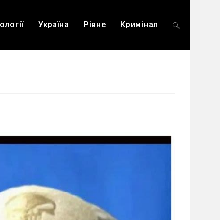
ології
Україна
Рівне
Кримінал
Перемкнути
пошук
на
веб-