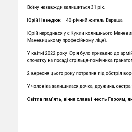
Воїну назавжди залишиться 31 рік.
Юрій Неведюк –
40-річний житель Вараша.
Юрій народився у с.Кукли колишнього Маневиць
Маневицькому професійному ліцеї.
У квітні 2022 року Юрія було призвано до армі
спочатку на посаді стрільця-помічника гранат
2 вересня цього року потрапив під обстріл вор
У чоловіка залишилася дочка, дружина, сестра 
Світла пам’ять, вічна слава і честь Героям, я