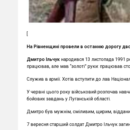
[
На Рівненщині провели в останню дорогу двох
Дмитро Ільчук
народився 13 листопада 1991 ро
працював, але мав “золоті” руки: працював сто
Служив в армії. Хотів вступити до лав Націона
У червні цього року військовий розпочав навч
бойових завдань у Луганській області.
Дмитро був мужнім, сміливим, щирим, відданим
7 вересня старший солдат Дмитро Ільчук загин