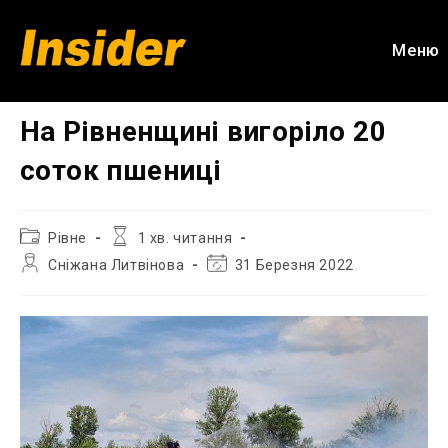
Перейти
до
Меню
вмісту
На Рівненщині вигоріло 20
соток пшениці
Категорія
Час
Рівне
1 хв. читання
запису:
читання:
Автор
Остання
Сніжана Литвінова
31 Березня 2022
запису:
зміна
запису: