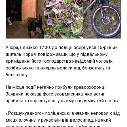
Учора, близько 17:30, до поліції звернувся 16-річний
житель Корця, повідомивши, що у підвальному
приміщенні його господарства невідомий чоловік
розбив вікно та викрав велосипед, бензопилу та
бензокосу.
На місце події негайно прибули правоохоронці.
Заявник показав фото зловмисника, яке встиг
зробити, та зорієнтував, у якому напрямку той пішов.
«Розшукуваного» поліцейські виявили неподалік від
місця злочину: у руках він вів велосипед, на який
почепив викрадені інструменти. Побачивши