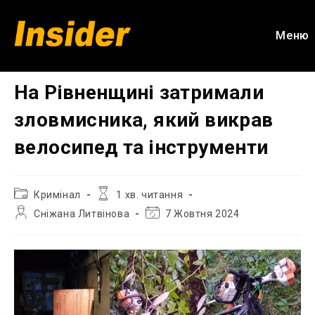
Перейти
до
Меню
вмісту
На Рівненщині затримали
зловмисника, який викрав
велосипед та інструменти
Категорія
Час
Кримінал
1 хв. читання
запису:
читання:
Автор
Остання
Сніжана Литвінова
7 Жовтня 2024
запису:
зміна
запису: