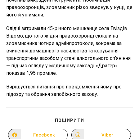
правоохоронців, зловмисник різко звернув у кущі, де
його й упіймали.
Слідчі затримали 45-річного мешканця села Гвіздів.
Відомо, що того ж дня правоохоронці склали на
зловмисника чотири адмінпротоколи, зокрема за
вчинення домашнього насильства та керування
транспортним засобом у стані алкогольного сп’яніння
— під час огляду у медичному закладі «Драгер»
показав 1,95 проміле.
Вирішується питання про повідомлення йому про
підозру та обрання запобіжного заходу.
ПОДІЛІТЬСЯ
ПОШИРИТИ
ЦИМ
ВМІСТОМ
Facebook
Viber
Відкрити
Відкрити