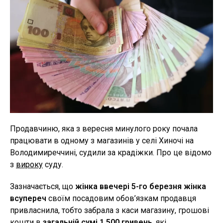
Продавчиню, яка з вересня минулого року почала
працювати в одному з магазинів у селі Хиночі на
Володимиреччині, судили за крадіжки. Про це відомо
з
вироку
суду.
Зазначається, що
жінка ввечері 5-го березня жінка
всупереч
своїм посадовим обов’язкам продавця
привласнила, тобто забрала з каси магазину, грошові
кошти в
загальній сумі 1 500 гривень
, які