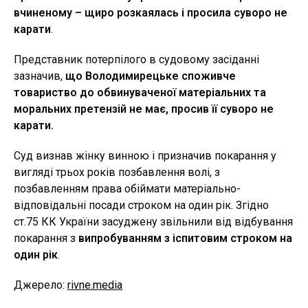
вчиненому – щиро розкаялась і просила суворо не
карати
.
Представник потерпілого в судовому засіданні
зазначив,
що Володимирецьке споживче
товариство до обвинуваченої матеріальних та
моральних претензій не має, просив її суворо не
карати.
Суд визнав жінку винною і призначив покарання у
вигляді трьох років позбавлення волі, з
позбавленням права обіймати матеріально-
відповідальні посади строком на один рік. Згідно
ст.75 КК України засуджену звільнили від відбування
покарання з
випробуванням з іспитовим строком на
один рік
.
Джерело:
rivne.media