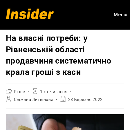
Перейти
до
Меню
вмісту
На власні потреби: у
Рівненській області
продавчиня систематично
крала гроші з каси
Категорія
Час
Рівне
1 хв. читання
запису:
читання:
Автор
Остання
Сніжана Литвінова
28 Березня 2022
запису:
зміна
запису: