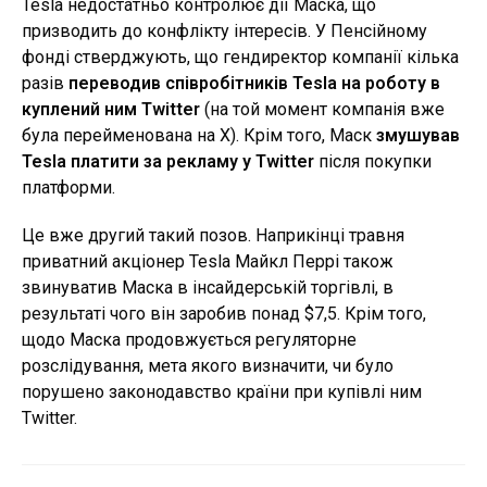
Tesla недостатньо контролює дії Маска, що
призводить до конфлікту інтересів. У Пенсійному
фонді стверджують, що гендиректор компанії кілька
разів
переводив співробітників Tesla на роботу в
куплений ним Twitter
(на той момент компанія вже
була перейменована на X). Крім того, Маск
змушував
Tesla платити за рекламу у Twitter
після покупки
платформи.
Це вже другий такий позов. Наприкінці травня
приватний акціонер Tesla Майкл Перрі також
звинуватив Маска в інсайдерській торгівлі, в
результаті чого він заробив понад $7,5. Крім того,
щодо Маска продовжується регуляторне
розслідування, мета якого визначити, чи було
порушено законодавство країни при купівлі ним
Twitter.