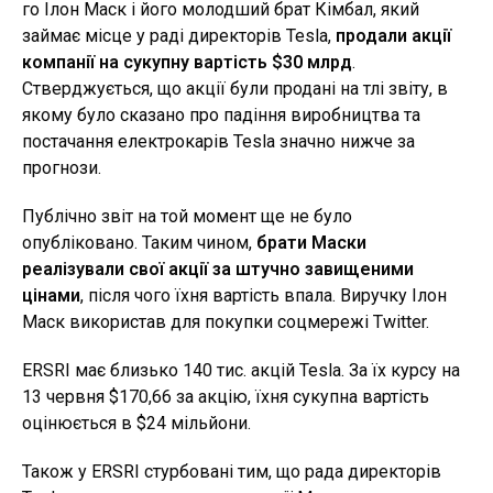
го Ілон Маск і його молодший брат Кімбал, який
займає місце у раді директорів Tesla,
продали акції
компанії на сукупну вартість $30 млрд
.
Стверджується, що акції були продані на тлі звіту, в
якому було сказано про падіння виробництва та
постачання електрокарів Tesla значно нижче за
прогнози.
Публічно звіт на той момент ще не було
опубліковано. Таким чином,
брати Маски
реалізували свої акції за штучно завищеними
цінами
, після чого їхня вартість впала. Виручку Ілон
Маск використав для покупки соцмережі Twitter.
ERSRI має близько 140 тис. акцій Tesla. За їх курсу на
13 червня $170,66 за акцію, їхня сукупна вартість
оцінюється в $24 мільйони.
Також у ERSRI стурбовані тим, що рада директорів