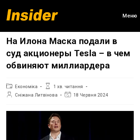
Перейти
до
Меню
вмісту
На Илона Маска подали в
суд акционеры Tesla – в чем
обвиняют миллиардера
Категорія
Час
Економіка
1 хв. читання
запису:
читання:
Автор
Остання
Сніжана Литвінова
18 Червня 2024
запису:
зміна
запису: