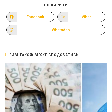
ПОДІЛІТЬСЯ
ПОШИРИТИ
ЦИМ
ВМІСТОМ
Facebook
Viber
Відкрити
Відкрити
в
в
новому
новому
вікні
вікні
WhatsApp
Відкрити
в
новому
вікні
ВАМ ТАКОЖ МОЖЕ СПОДОБАТИСЬ