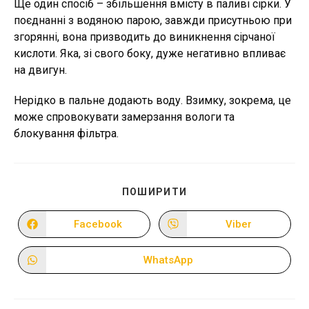
Ще один спосіб – збільшення вмісту в паливі сірки. У
поєднанні з водяною парою, завжди присутньою при
згорянні, вона призводить до виникнення сірчаної
кислоти. Яка, зі свого боку, дуже негативно впливає
на двигун.
Нерідко в пальне додають воду. Взимку, зокрема, це
може спровокувати замерзання вологи та
блокування фільтра.
ПОДІЛІТЬСЯ
ПОШИРИТИ
ЦИМ
ВМІСТОМ
Facebook
Viber
Відкрити
Відкрити
в
в
новому
новому
вікні
вікні
WhatsApp
Відкрити
в
новому
вікні