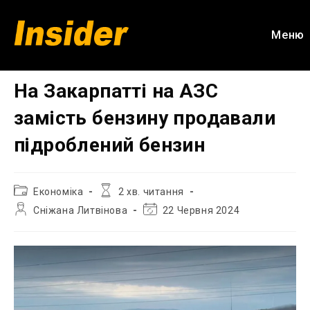
Перейти
до
Меню
вмісту
На Закарпатті на АЗС
замість бензину продавали
підроблений бензин
Категорія
Час
Економіка
2 хв. читання
запису:
читання:
Автор
Остання
Сніжана Литвінова
22 Червня 2024
запису:
зміна
запису: