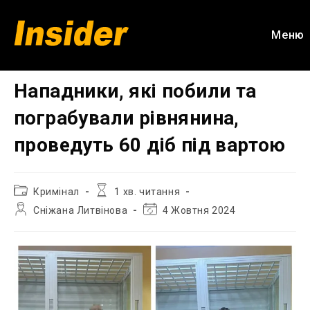
Перейти
до
Меню
вмісту
Нападники, які побили та
пограбували рівнянина,
проведуть 60 діб під вартою
Категорія
Час
Кримінал
1 хв. читання
запису:
читання:
Автор
Остання
Сніжана Литвінова
4 Жовтня 2024
запису:
зміна
запису: