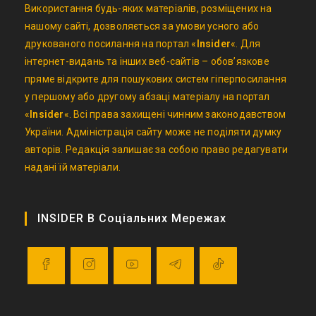
Використання будь-яких матеріалів, розміщених на
нашому сайті, дозволяється за умови усного або
друкованого посилання на портал «
Insider
«. Для
інтернет-видань та інших веб-сайтів – обов’язкове
пряме відкрите для пошукових систем гіперпосилання
у першому або другому абзаці матеріалу на портал
«
Insider
«. Всі права захищені чинним законодавством
України. Адміністрація сайту може не поділяти думку
авторів. Редакція залишає за собою право редагувати
надані їй матеріали.
INSIDER В Соціальних Мережах
Opens
Opens
Opens
Opens
Opens
in
in
in
in
in