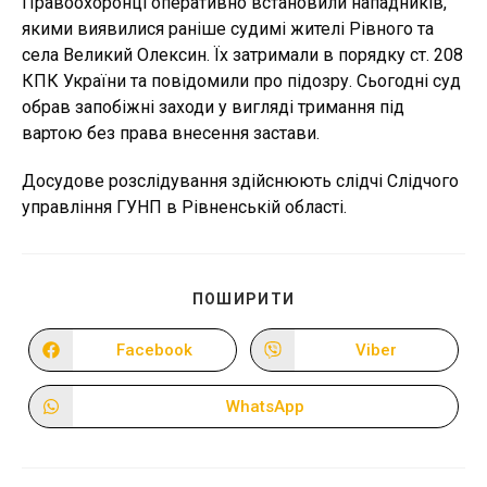
Правоохоронці оперативно встановили нападників,
якими виявилися раніше судимі жителі Рівного та
села Великий Олексин. Їх затримали в порядку ст. 208
КПК України та повідомили про підозру. Сьогодні суд
обрав запобіжні заходи у вигляді тримання під
вартою без права внесення застави.
Досудове розслідування здійснюють слідчі Слідчого
управління ГУНП в Рівненській області.
ПОДІЛІТЬСЯ
ПОШИРИТИ
ЦИМ
ВМІСТОМ
Facebook
Viber
Відкрити
Відкрити
в
в
новому
новому
вікні
вікні
WhatsApp
Відкрити
в
новому
вікні