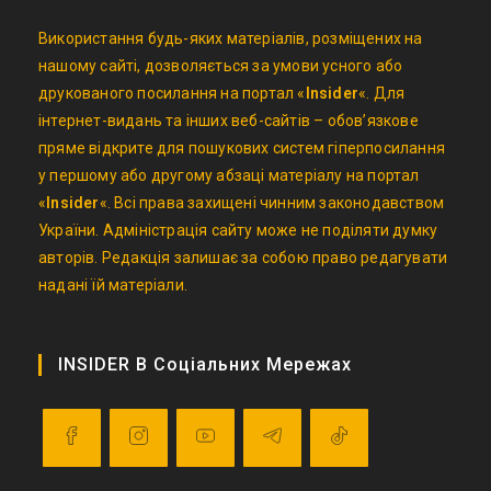
Використання будь-яких матеріалів, розміщених на
нашому сайті, дозволяється за умови усного або
друкованого посилання на портал «
Insider
«. Для
інтернет-видань та інших веб-сайтів – обов’язкове
пряме відкрите для пошукових систем гіперпосилання
у першому або другому абзаці матеріалу на портал
«
Insider
«. Всі права захищені чинним законодавством
України. Адміністрація сайту може не поділяти думку
авторів. Редакція залишає за собою право редагувати
надані їй матеріали.
INSIDER В Соціальних Мережах
Opens
Opens
Opens
Opens
Opens