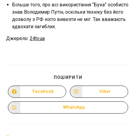
Більше того, про всі використання “Бука” особисто
знав Володимир Путін, оскільки техніку без його
дозволу з РФ ніхто вивезти не міг. Так вважають
адвокати загиблих.
Джерело:
24tv
.
ua
ПОДІЛІТЬСЯ
ПОШИРИТИ
ЦИМ
ВМІСТОМ
Facebook
Viber
Відкрити
Відкрити
в
в
новому
новому
вікні
вікні
WhatsApp
Відкрити
в
новому
вікні