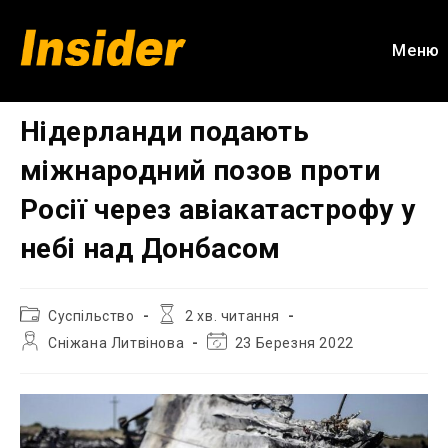
Перейти
до
Меню
вмісту
Нідерланди подають
міжнародний позов проти
Росії через авіакатастрофу у
небі над Донбасом
Категорія
Час
Суспільство
2 хв. читання
запису:
читання:
Автор
Остання
Сніжана Литвінова
23 Березня 2022
запису:
зміна
запису: