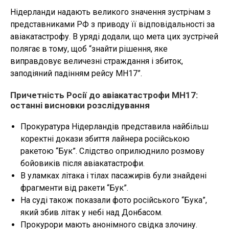
Нідерланди надають великого значення зустрічам з
представниками РФ з приводу її відповідальності за
авіакатастрофу. В уряді додали, що мета цих зустрічей
полягає в тому, щоб “знайти рішення, яке
виправдовує величезні страждання і збиток,
заподіяний падінням рейсу MH17”.
Причетність Росії до авіакатастрофи МН17:
останні висновки розслідування
Прокуратура Нідерландів представила найбільш
коректні докази збиття лайнера російською
ракетою “Бук”. Слідство оприлюднило розмову
бойовиків після авіакатастрофи.
В уламках літака і тілах пасажирів були знайдені
фрагменти від ракети “Бук”.
На суді також показали фото російського “Бука”,
який збив літак у небі над Донбасом.
Прокурори мають анонімного свідка злочину.