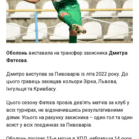
Оболонь
виставила на трансфер захисника
Дмитра
Фатєєва.
Дмитро виступав за Пивоварів із літа 2022 року. До
цього гравець захищав кольори Зірки, Львова,
Інгульця та Кривбасу.
Цього сезону Фатєєв провів дев’ять матчів за клуб у
всіх турнірах, не відзначившись результативними
діями. Усього на рахунку захисника – один гол та один
асист у всіх поєдинках за Пивоварів.
Оболонь посідає 13-е місце в УПЛ, набравши 14 очок.