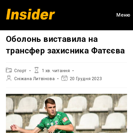
Перейти
до
Меню
вмісту
Оболонь виставила на
трансфер захисника Фатєєва
Категорія
Час
Спорт
1 хв. читання
запису:
читання:
Автор
Остання
Сніжана Литвінова
20 Грудня 2023
запису:
зміна
запису: