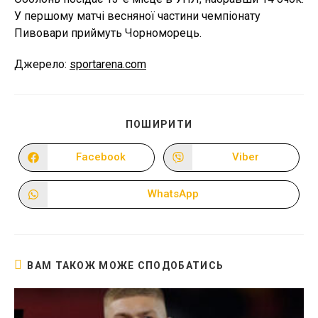
У першому матчі весняної частини чемпіонату
Пивовари приймуть Чорноморець.
Джерело:
sportarena.com
ПОДІЛІТЬСЯ
ПОШИРИТИ
ЦИМ
ВМІСТОМ
Facebook
Viber
Відкрити
Відкрити
в
в
новому
новому
вікні
вікні
WhatsApp
Відкрити
в
новому
вікні
ВАМ ТАКОЖ МОЖЕ СПОДОБАТИСЬ