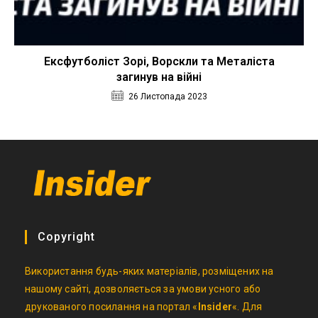
Ексфутболіст Зорі, Ворскли та Металіста
загинув на війні
26 Листопада 2023
Copyright
Використання будь-яких матеріалів, розміщених на
нашому сайті, дозволяється за умови усного або
друкованого посилання на портал «
Insider
«. Для