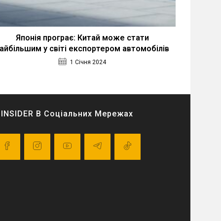
Японія програє: Китай може стати
айбільшим у світі експортером автомобілів
1 Січня 2024
INSIDER В Соціальних Мережах
pens
Opens
Opens
Opens
Opens
in
in
in
in
a
a
a
a
ew
new
new
new
new
ab
tab
tab
tab
tab