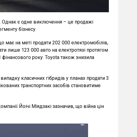
у. Однак є одне виключення – це продажі
гменту бізнесу.
що має на меті продати 202 000 електромобілів,
одати лише 123 000 авто на електротязі протягом
3 фінансового року. Toyota також знизила
у випадку класичних гібридів у планах продати 3
ікованих транспортних засобів становитиме
мпанії Йоічі Міядзакі зазначив, що війна цін