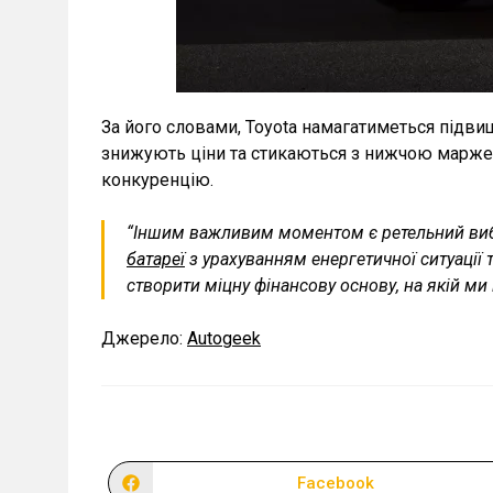
За його словами, Toyota намагатиметься підвищ
знижують ціни та стикаються з нижчою маржею.
конкуренцію.
“Іншим важливим моментом є ретельний вибі
батареї
з урахуванням енергетичної ситуації т
створити міцну фінансову основу, на якій ми
Джерело:
Autogeek
Facebook
Відкрити