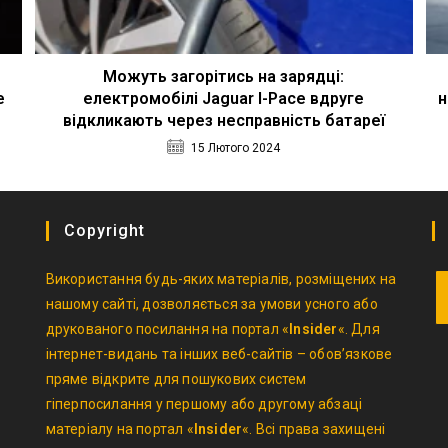
Можуть загорітись на зарядці:
е
електромобілі Jaguar I-Pace вдруге
н
відкликають через несправність батареї
15 Лютого 2024
Copyright
Використання будь-яких матеріалів, розміщених на
нашому сайті, дозволяється за умови усного або
друкованого посилання на портал «
Insider
«. Для
O
інтернет-видань та інших веб-сайтів – обов’язкове
in
пряме відкрите для пошукових систем
a
гіперпосилання у першому або другому абзаці
n
матеріалу на портал «
Insider
«. Всі права захищені
t