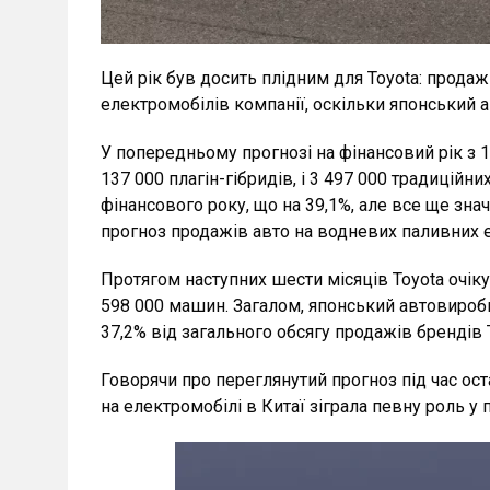
Цей рік був досить плідним для Toyota: прода
електромобілів компанії, оскільки японський 
У попередньому прогнозі на фінансовий рік з 1
137 000 плагін-гібридів, і 3 497 000 традиційн
фінансового року, що на 39,1%, але все ще зна
прогноз продажів авто на водневих паливних 
Протягом наступних шести місяців Toyota очікує
598 000 машин. Загалом, японський автовироб
37,2% від загального обсягу продажів брендів T
Говорячи про переглянутий прогноз під час оста
на електромобілі в Китаї зіграла певну роль у 