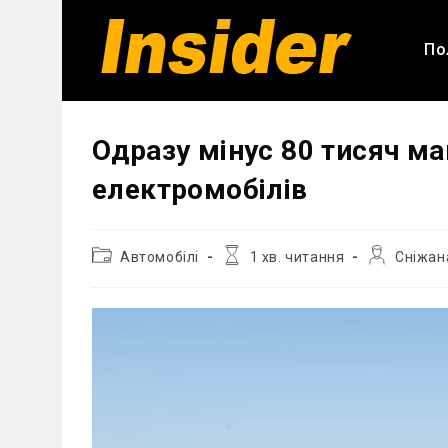
Перейти
до
По
вмісту
Одразу мінус 80 тисяч ма
електромобілів
Категорія
Час
Автор
Автомобілі
1 хв. читання
Сніжан
запису:
читання:
запису: