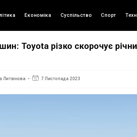
літика
Економіка
Суспільство
Спорт
Техн
шин: Toyota різко скорочує річн
Остання
а Литвінова
7 Листопада 2023
зміна
запису: