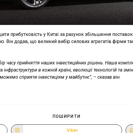
ити прибутковість у Китаї за рахунок збільшення поставок 
 Він додав, що великий вибір силових агрегатів фірми та
р часу прийняття наших інвестиційних рішень. Наша компл
а інфраструктури в кожній країні, еволюції технологій та зм
 можемо сприяти інвестиціям у майбутнє”, – сказав він.
ПОДІЛІТЬСЯ
ПОШИРИТИ
ЦИМ
ВМІСТОМ
Viber
Відкрити