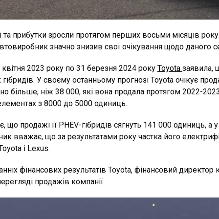
жі та прибутки зросли протягом перших восьми місяців рок
автовиробник значно знизив свої очікування щодо даного се
 квітня 2023 року по 31 березня 2024 року
Toyota
заявила, 
их гібридів. У своєму останньому прогнозі Toyota очікує пр
чно більше, ніж 38 000, які вона продала протягом 2022-202
елементах з 8000 до 5000 одиниць.
, що продажі її PHEV-гібридів сягнуть 141 000 одиниць, а 
ник вважає, що за результатами року частка його електриф
oyota і Lexus.
нніх фінансових результатів Toyota, фінансовий директор ко
перегляді продажів компанії.