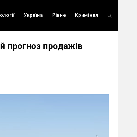
ології
Україна
Рівне
Кримінал
Перемкнути
ий прогноз продажів
пошук
на
веб-