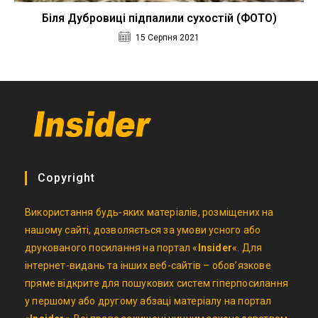
Біля Дубровиці підпалили сухостій (ФОТО)
15 Серпня 2021
Copyright
Використання будь-яких матеріалів, розміщених на
нашому сайті, дозволяється за умови усного або
друкованого посилання на портал «
Insider
«. Для
інтернет-видань та інших веб-сайтів – обов’язкове
пряме відкрите для пошукових систем гіперпосилання
у першому або другому абзаці матеріалу на портал