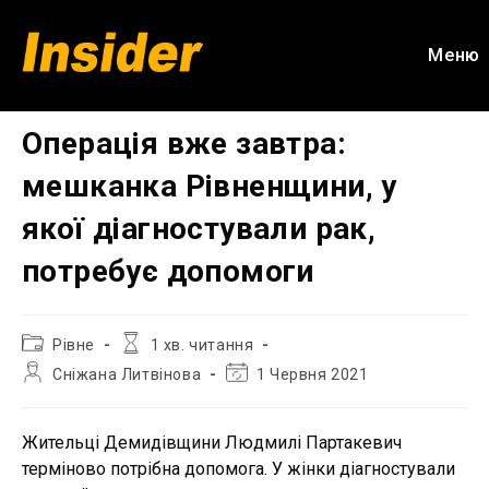
Перейти
до
Меню
вмісту
Операція вже завтра:
мешканка Рівненщини, у
якої діагностували рак,
потребує допомоги
Категорія
Час
Рівне
1 хв. читання
запису:
читання:
Автор
Остання
Сніжана Литвінова
1 Червня 2021
запису:
зміна
запису:
Жительці Демидівщини Людмилі Партакевич
терміново потрібна допомога. У жінки діагностували