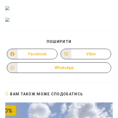
ПОДІЛІТЬСЯ
ПОШИРИТИ
ЦИМ
ВМІСТОМ
Facebook
Viber
Відкрити
Відкрити
в
в
новому
новому
вікні
вікні
WhatsApp
Відкрити
в
новому
вікні
ВАМ ТАКОЖ МОЖЕ СПОДОБАТИСЬ