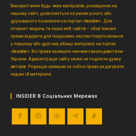
Використання будь-яких матеріалів, розміщених на
нашому сайті, дозволяється за умови усного або
друкованого посилання на портал «
Insider
«. Для
інтернет-видань та інших веб-сайтів – обов’язкове
пряме відкрите для пошукових систем гіперпосилання
у першому або другому абзаці матеріалу на портал
«
Insider
«. Всі права захищені чинним законодавством
України. Адміністрація сайту може не поділяти думку
авторів. Редакція залишає за собою право редагувати
надані їй матеріали.
INSIDER В Соціальних Мережах
Opens
Opens
Opens
Opens
Opens
in
in
in
in
in