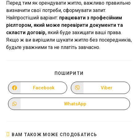
Перед тим як орендувати житло, важливо правильно
визначити свої потреби, сформувати запит.
Найпростіший варіант:
працювати з професійним
рієлтором, який може перевірити документи та
скласти договір,
який буде захищати ваші права.
Якщо ж ви вирішили шукати житло без посередників,
будьте уважними та не платіть завчасно.
ПОДІЛІТЬСЯ
ПОШИРИТИ
ЦИМ
ВМІСТОМ
Facebook
Viber
Відкрити
Відкрити
в
в
новому
новому
вікні
вікні
WhatsApp
Відкрити
в
новому
вікні
ВАМ ТАКОЖ МОЖЕ СПОДОБАТИСЬ