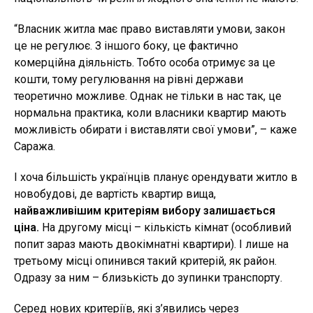
“Власник житла має право виставляти умови, закон
це не регулює. З іншого боку, це фактично
комерційна діяльність. Тобто особа отримує за це
кошти, тому регулювання на рівні держави
теоретично можливе. Однак не тільки в нас так, це
нормальна практика, коли власники квартир мають
можливість обирати і виставляти свої умови”, – каже
Саража.
І хоча більшість українців планує орендувати житло в
новобудові, де вартість квартир вища,
найважливішим критеріям вибору залишається
ціна.
На другому місці – кількість кімнат (особливий
попит зараз мають двокімнатні квартири). І лише на
третьому місці опинився такий критерій, як район.
Одразу за ним – близькість до зупинки транспорту.
Серед нових критеріїв, які з’явились через