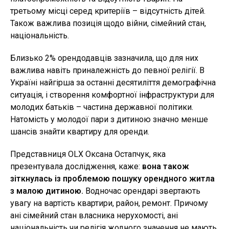
третьому місці серед критеріїв – відсутність дітей.
Також важлива позиція щодо війни, сімейний стан,
національність.
Близько 2% орендодавців зазначила, що для них
важлива навіть приналежність до певної релігії. В
Україні найгірша за останні десятиліття демографічна
ситуація, і створення комфортної інфраструктури для
молодих батьків – частина державної політики.
Натомість у молодої пари з дитиною значно менше
шансів знайти квартиру для оренди.
Представниця OLX Оксана Остапчук, яка
презентувала дослідження, каже:
вона також
зіткнулась із проблемою пошуку орендного житла
з малою дитиною.
Водночас орендарі звертають
увагу на вартість квартири, район, ремонт. Причому
ані сімейний стан власника нерухомості, ані
національність чи релігія жодного значення не мають.