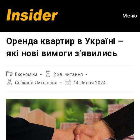
Перейти
до
Меню
вмісту
Оренда квартир в Україні –
які нові вимоги з’явились
Категорія
Час
Економіка
2 хв. читання
запису:
читання:
Автор
Остання
Сніжана Литвінова
14 Липня 2024
запису:
зміна
запису: