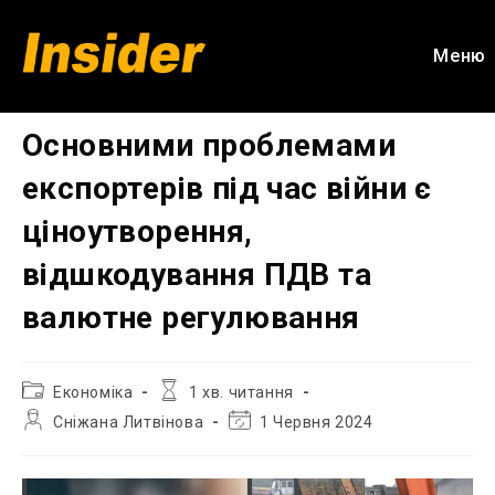
Перейти
до
Меню
вмісту
Основними проблемами
експортерів під час війни є
ціноутворення,
відшкодування ПДВ та
валютне регулювання
Категорія
Час
Економіка
1 хв. читання
запису:
читання:
Автор
Остання
Сніжана Литвінова
1 Червня 2024
запису:
зміна
запису: