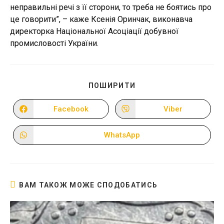
неправильні речі з її сторони, то треба не боятись про
це говорити”, – каже Ксенія Оринчак, виконавча
директорка Національної Асоціації добувної
промисловості України.
ПОДІЛІТЬСЯ
ПОШИРИТИ
ЦИМ
ВМІСТОМ
Facebook
Viber
Відкрити
Відкрити
в
в
новому
новому
вікні
вікні
WhatsApp
Відкрити
в
новому
вікні
ВАМ ТАКОЖ МОЖЕ СПОДОБАТИСЬ