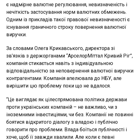
є надмірне валютне регулювання, невизначеність і
нечіткість застосування норм валютних обмежень.
Одним із прикладів такої правової невизначеності є
існування граничного строку повернення валютної
виручки.
За словами Олега Крикавського, директора зі
зв’язків з держорганами “АрселорМіттал Кривий Ріг”,
компанія стикається навіть з індивідуальною
відповідальністю за неповернення валютної виручки
контрагентами. Компанія апелювала до НБУ, але
вирішити цю проблему поки що не вдалося.
“Це виглядає як цілеспрямована політика держави
проти українських компаній – не важливо, чи з
іноземними інвестиціями, чи без. Компанії не повинні
боятися відкритого діалогу з владою і публічно
говорити про проблеми. Влада боїться публічності і
хоче, щоб її завжди хвалили. Але коли є певні