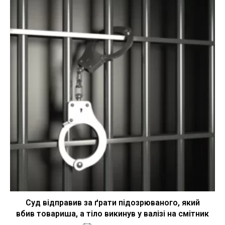
Cуд відправив за ґрати підозрюваного, який
вбив товариша, а тіло викинув у валізі на смітник