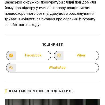
Вараської окружної прокуратури слідчі повідомили
йому про підозру у вчиненні опору працівникові
правоохоронного органу. Досудове розслідування
триває, вирішується питання про обрання фігуранту
запобіжного заходу.
ПОДІЛІТЬСЯ
ПОШИРИТИ
ЦИМ
ВМІСТОМ
Facebook
Viber
Відкрити
Відкрити
в
в
новому
новому
вікні
вікні
WhatsApp
Відкрити
в
новому
вікні
ВАМ ТАКОЖ МОЖЕ СПОДОБАТИСЬ