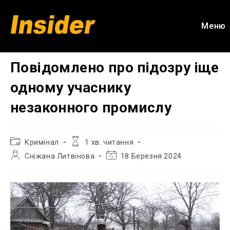
Перейти
до
Меню
вмісту
Повідомлено про підозру іще
одному учаснику
незаконного промислу
Категорія
Час
Кримінал
1 хв. читання
запису:
читання:
Автор
Остання
Сніжана Литвінова
18 Березня 2024
запису:
зміна
запису: