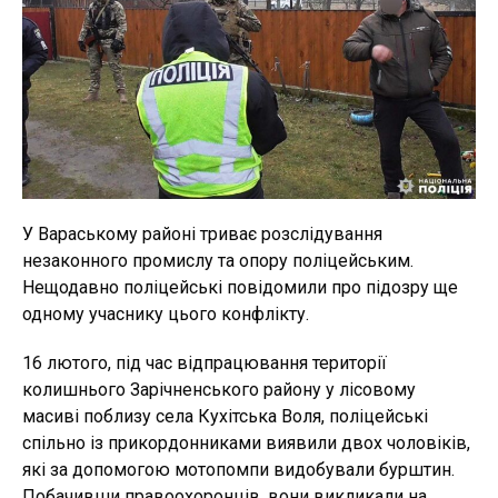
У Вараському районі триває розслідування
незаконного промислу та опору поліцейським.
Нещодавно поліцейські повідомили про підозру ще
одному учаснику цього конфлікту.
16 лютого, під час відпрацювання території
колишнього Зарічненського району у лісовому
масиві поблизу села Кухітська Воля, поліцейські
спільно із прикордонниками виявили двох чоловіків,
які за допомогою мотопомпи видобували бурштин.
Побачивши правоохоронців, вони викликали на