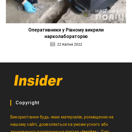
Оперативники у Рівному викрили
нарколабораторію
22 Квітня 2022
Copyright
Використання будь-яких матеріалів, розміщених на
нашому сайті, дозволяється за умови усного або
друкованого посилання на портал «
Insider
«. Для