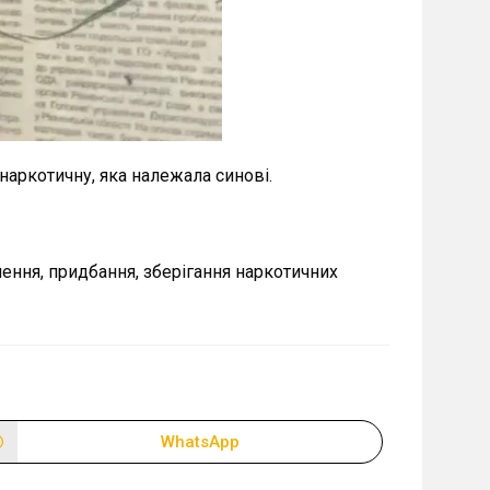
аркотичну, яка належала синові.
ення, придбання, зберігання наркотичних
WhatsApp
Відкрити
в
новому