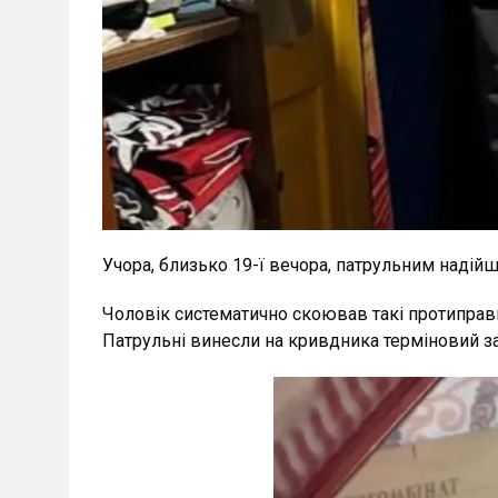
Учора, близько 19-ї вечора, патрульним надій
Чоловік систематично скоював такі протиправні
Патрульні винесли на кривдника терміновий з