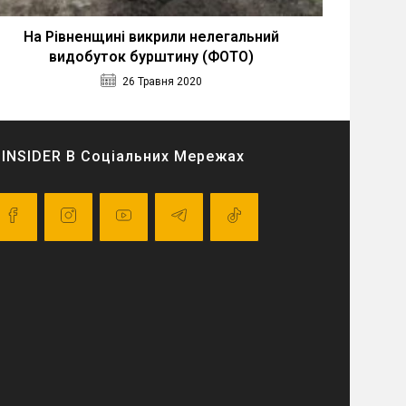
На Рівненщині викрили нелегальний
видобуток бурштину (ФОТО)
26 Травня 2020
INSIDER В Соціальних Мережах
pens
Opens
Opens
Opens
Opens
in
in
in
in
a
a
a
a
ew
new
new
new
new
ab
tab
tab
tab
tab