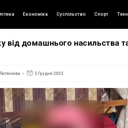
літика
Економіка
Суспільство
Спорт
Техн
у від домашнього насильства та
Остання
Литвінова
5 Грудня 2023
зміна
запису: