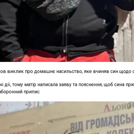
шов виклик про домашнє насильство, яке вчиняв син щодо с
 дії, тому матір написала заяву та пояснення, щоб сина при
аборонний припис.