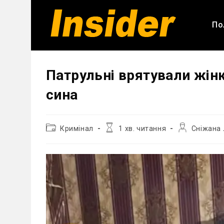
Перейти
до
По
вмісту
Патрульні врятували жінк
сина
Категорія
Час
Автор
Кримінал
1 хв. читання
Сніжана 
запису:
читання:
запису: