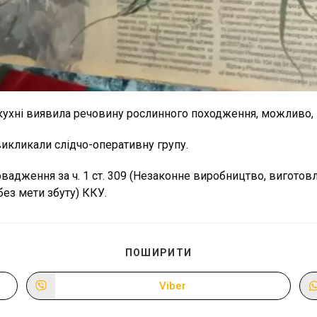
кухні виявила речовину рослинного походження, можливо, н
викликали слідчо-оперативну групу.
вадження за ч. 1 ст. 309 (Незаконне виробництво, виготовл
без мети збуту) ККУ.
ПОДІЛІТЬСЯ
ПОШИРИТИ
ЦИМ
ВМІСТОМ
Viber
Відкрити
в
новому