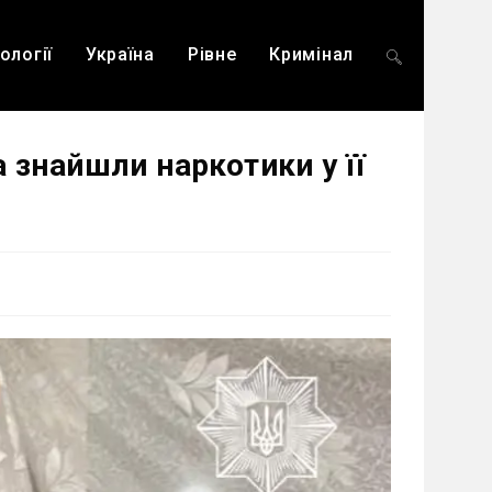
ології
Україна
Рівне
Кримінал
Перемкнути
 знайшли наркотики у її
пошук
на
веб-