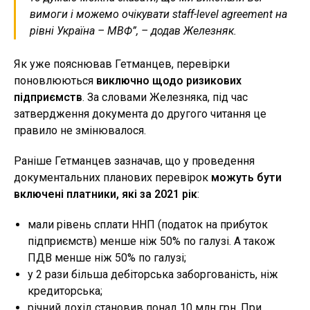
вимоги і можемо очікувати staff-level agreement на
рівні Україна – МВФ”, – додав Железняк.
Як уже пояснював Гетманцев, перевірки
поновлюються
виключно щодо ризикових
підприємств
. За словами Железняка, під час
затвердження документа до другого читання це
правило не змінювалося.
Раніше Гетманцев зазначав, що у проведення
документальних планових перевірок
можуть бути
включені платники, які за 2021 рік
:
мали рівень сплати ННП (податок на прибуток
підприємств) менше ніж 50% по галузі. А також
ПДВ менше ніж 50% по галузі;
у 2 рази більша дебіторська заборгованість, ніж
кредиторська;
річний дохід становив понад 10 млн грн. При