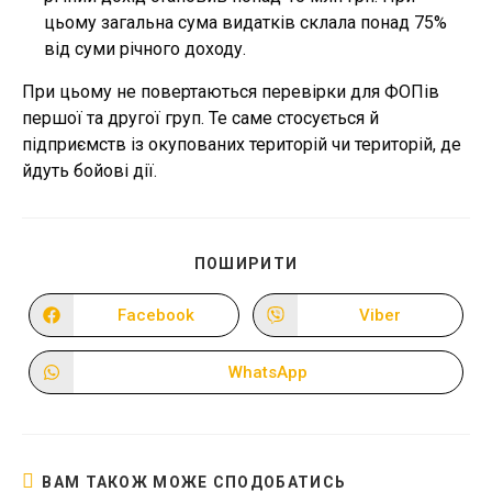
цьому загальна сума видатків склала понад 75%
від суми річного доходу.
При цьому не повертаються перевірки для ФОПів
першої та другої груп. Те саме стосується й
підприємств із окупованих територій чи територій, де
йдуть бойові дії.
ПОДІЛІТЬСЯ
ПОШИРИТИ
ЦИМ
ВМІСТОМ
Facebook
Viber
Відкрити
Відкрити
в
в
новому
новому
вікні
вікні
WhatsApp
Відкрити
в
новому
вікні
ВАМ ТАКОЖ МОЖЕ СПОДОБАТИСЬ