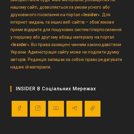
нашому сайті, дозволяється за умови усного або
друкованого посилання на портал «
Insider
«. Для
інтернет-видань та інших веб-сайтів – обов’язкове
пряме відкрите для пошукових систем гіперпосилання
у першому або другому абзаці матеріалу на портал
«
Insider
«. Всі права захищені чинним законодавством
України. Адміністрація сайту може не поділяти думку
авторів. Редакція залишає за собою право редагувати
надані їй матеріали.
INSIDER В Соціальних Мережах
Opens
Opens
Opens
Opens
Opens
in
in
in
in
in