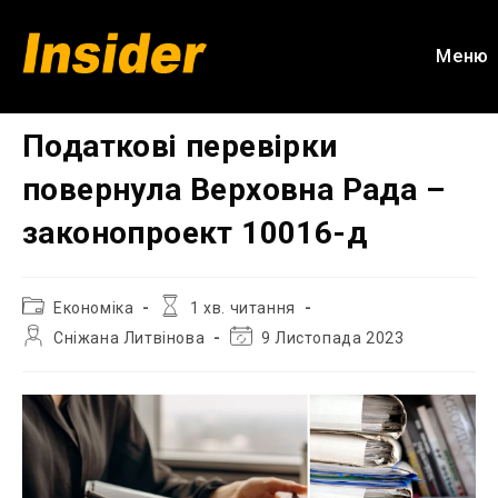
Перейти
до
Меню
вмісту
Податкові перевірки
повернула Верховна Рада –
законопроект 10016-д
Категорія
Час
Економіка
1 хв. читання
запису:
читання:
Автор
Остання
Сніжана Литвінова
9 Листопада 2023
запису:
зміна
запису: