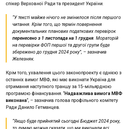
спікер Верховної Ради та президент України.
“У тексті майже нічого не змінилося після першого
читання. Крім того, що термін повернення
документальних планових податкових перевірок
перенесено з 1 листопада на 1 грудня
. Мораторій
на перевірки ФОП першої та другої групи буде
збережено до грудня 2024 року”, – зазначив
Железняк.
Крім того, ухвалення цього законопроекту є однією з
останніх вимог МВФ, які має виконати Україна для
отримання наступного траншу за 15-мільярдною
програмою фінансування. “
Надважлива вимога МВФ
виконана
“, – зазначив голова профільного комітету
Ради Данило Гетманцев.
“Якщо буде прийнятий сьогодні Бюджет 2024 року,
то думаю можна сказати, що ми виконали всі