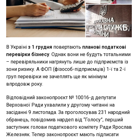
В Україні
з 1 грудня
повертають
планові податкові
перевірки бізнесу
. Однак вони не будуть тотальними
– перевіряльники нагрянуть лише до підприємств із
зони ризику. А ФОП (фізособ-підприємців) 1-ї та 2-ї
груп перевірки не зачеплять ще як мінімум
впродовж року.
Відповідний законопроєкт № 10016-д депутати
Верховної Ради ухвалили у другому читанні на
засіданні 9 листопада. За проголосував 231 народний
обранець, повідомив нардеп від “Голосу”, перший
заступник голови податкового комітету Ради Ярослав
Железняк. Тепер законопроєкт мають підписати