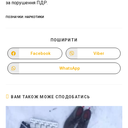
за порушення ПДР.
ПОЗНАЧКИ
:
НАРКОТИКИ
ПОДІЛІТЬСЯ
ПОШИРИТИ
ЦИМ
ВМІСТОМ
Facebook
Viber
Відкрити
Відкрити
в
в
новому
новому
вікні
вікні
WhatsApp
Відкрити
в
новому
вікні
ВАМ ТАКОЖ МОЖЕ СПОДОБАТИСЬ