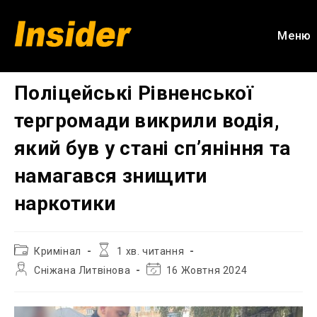
Перейти
до
Меню
вмісту
Поліцейські Рівненської
тергромади викрили водія,
який був у стані сп’яніння та
намагався знищити
наркотики
Категорія
Час
Кримінал
1 хв. читання
запису:
читання:
Автор
Остання
Сніжана Литвінова
16 Жовтня 2024
запису:
зміна
запису: