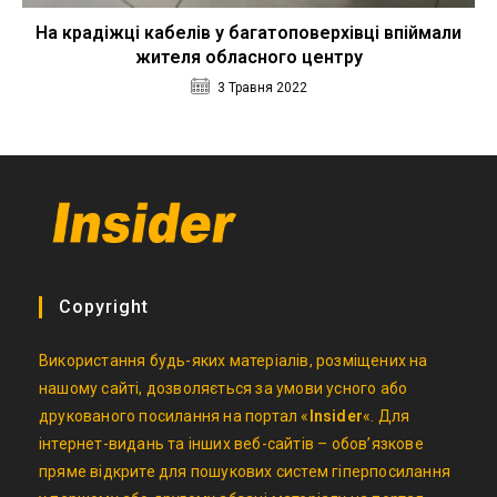
На крадіжці кабелів у багатоповерхівці впіймали
жителя обласного центру
3 Травня 2022
Copyright
Використання будь-яких матеріалів, розміщених на
нашому сайті, дозволяється за умови усного або
друкованого посилання на портал «
Insider
«. Для
інтернет-видань та інших веб-сайтів – обов’язкове
пряме відкрите для пошукових систем гіперпосилання