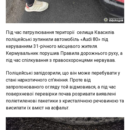
Під час патрулювання території селища Квасилів
поліцейські зупинили автомобіль «Аudi 80» під
керуванням 31-річного місцевого жителя.
Кермувальник порушив Правила дорожнього руху, а
під час спілкування з правоохоронцями нервував.
Поліцейські запідозрили, що він може перебувати у
стані наркотичного сп’яніння. Проте від
запропонованого огляду той відмовився, а під час
поверхневої перевірки почав розривати виявлені
поліетиленові пакетики з кристалічною речовиною та
висипати їх вміст на асфальт.