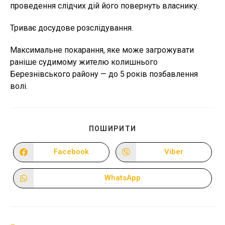
проведення слідчих дій його повернуть власнику.
Триває досудове розслідування.
Максимальне покарання, яке може загрожувати
раніше судимому жителю колишнього
Березнівського району — до 5 років позбавлення
волі.
ПОДІЛІТЬСЯ
ПОШИРИТИ
ЦИМ
ВМІСТОМ
Facebook
Viber
Відкрити
Відкрити
в
в
новому
новому
вікні
вікні
WhatsApp
Відкрити
в
новому
вікні