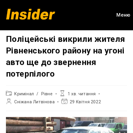
Перейти
до
Меню
вмісту
Поліцейські викрили жителя
Рівненського району на угоні
авто ще до звернення
потерпілого
Категорія
Час
Кримінал
/
Рівне
1 хв. читання
запису:
читання:
Автор
Остання
Сніжана Литвінова
29 Квітня 2022
запису:
зміна
запису: