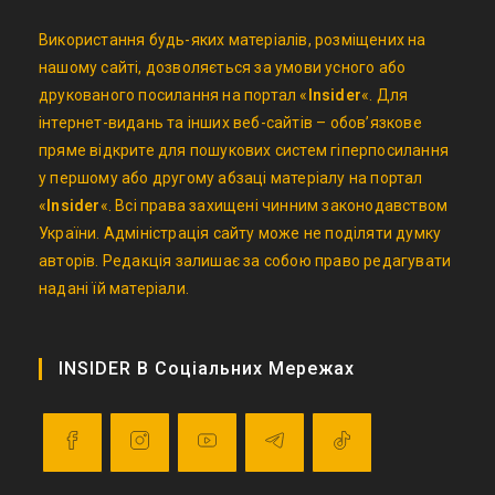
Використання будь-яких матеріалів, розміщених на
нашому сайті, дозволяється за умови усного або
друкованого посилання на портал «
Insider
«. Для
інтернет-видань та інших веб-сайтів – обов’язкове
пряме відкрите для пошукових систем гіперпосилання
у першому або другому абзаці матеріалу на портал
«
Insider
«. Всі права захищені чинним законодавством
України. Адміністрація сайту може не поділяти думку
авторів. Редакція залишає за собою право редагувати
надані їй матеріали.
INSIDER В Соціальних Мережах
Opens
Opens
Opens
Opens
Opens