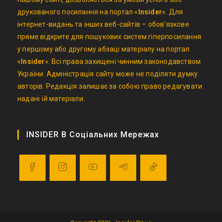
друкованого посилання на портал «
Insider
«. Для
інтернет-видань та інших веб-сайтів – обов’язкове
пряме відкрите для пошукових систем гіперпосилання
у першому або другому абзаці матеріалу на портал
«
Insider
«. Всі права захищені чинним законодавством
України. Адміністрація сайту може не поділяти думку
авторів. Редакція залишає за собою право редагувати
надані їй матеріали.
INSIDER В Соціальних Мережах
Opens
Opens
Opens
Opens
Opens
in
in
in
in
in
a
a
a
a
a