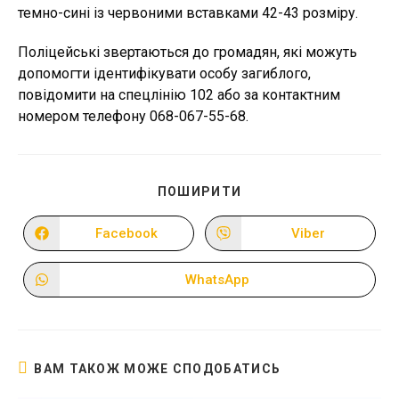
темно-сині із червоними вставками 42-43 розміру.
Поліцейські звертаються до громадян, які можуть
допомогти ідентифікувати особу загиблого,
повідомити на спецлінію 102 або за контактним
номером телефону 068-067-55-68.
ПОДІЛІТЬСЯ
ПОШИРИТИ
ЦИМ
ВМІСТОМ
Facebook
Viber
Відкрити
Відкрити
в
в
новому
новому
вікні
вікні
WhatsApp
Відкрити
в
новому
вікні
ВАМ ТАКОЖ МОЖЕ СПОДОБАТИСЬ