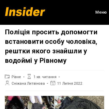
Перейти
до
Меню
вмісту
Поліція просить допомогти
встановити особу чоловіка,
рештки якого знайшли у
водоймі у Рівному
Категорія
Час
Рівне
1 хв. читання
запису:
читання:
Автор
Остання
Сніжана Литвінова
11 Липня 2022
запису:
зміна
запису: