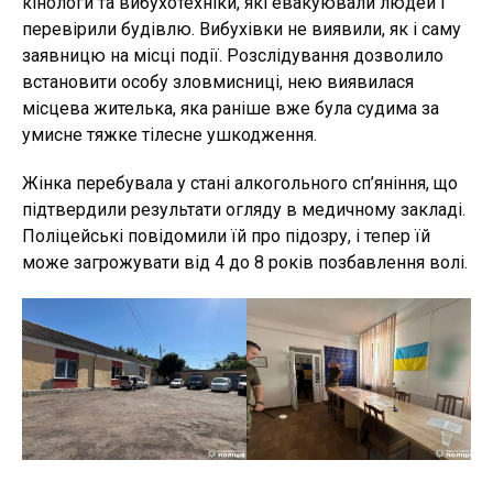
кінологи та вибухотехніки, які евакуювали людей і
перевірили будівлю. Вибухівки не виявили, як і саму
заявницю на місці події. Розслідування дозволило
встановити особу зловмисниці, нею виявилася
місцева жителька, яка раніше вже була судима за
умисне тяжке тілесне ушкодження.
Жінка перебувала у стані алкогольного сп’яніння, що
підтвердили результати огляду в медичному закладі.
Поліцейські повідомили їй про підозру, і тепер їй
може загрожувати від 4 до 8 років позбавлення волі.