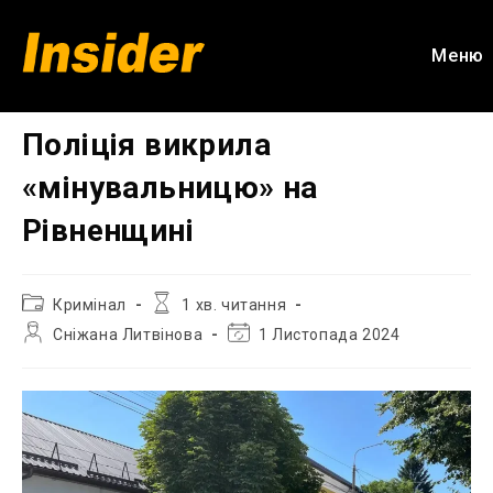
Перейти
до
Меню
вмісту
Поліція викрила
«мінувальницю» на
Рівненщині
Категорія
Час
Кримінал
1 хв. читання
запису:
читання:
Автор
Остання
Сніжана Литвінова
1 Листопада 2024
запису:
зміна
запису: