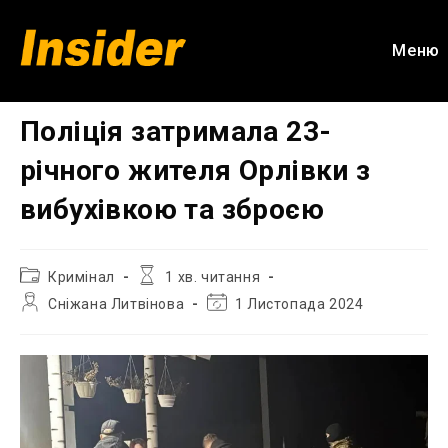
Перейти
до
Меню
вмісту
Поліція затримала 23-
річного жителя Орлівки з
вибухівкою та зброєю
Категорія
Час
Кримінал
1 хв. читання
запису:
читання:
Автор
Остання
Сніжана Литвінова
1 Листопада 2024
запису:
зміна
запису: