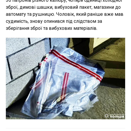
36 патронів різного калібру, чотири одиниці холодної
зброї, димові шашки, вибуховий пакет, магазини до
автомату та рушницю. Чоловік, який раніше вже мав
судимість, знову опинився під слідством за
зберігання зброї та вибухових матеріалів.