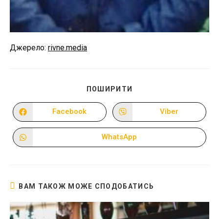
Джерело:
rivne.media
ПОДІЛІТЬСЯ
ПОШИРИТИ
ЦИМ
ВМІСТОМ
Facebook
Viber
Відкрити
Відкрити
в
в
новому
новому
вікні
вікні
WhatsApp
Відкрити
в
новому
вікні
ВАМ ТАКОЖ МОЖЕ СПОДОБАТИСЬ