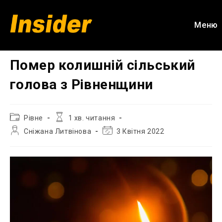
Перейти
до
Меню
вмісту
Помер колишній сільський
голова з Рівненщини
Категорія
Час
Рівне
1 хв. читання
запису:
читання:
Автор
Остання
Сніжана Литвінова
3 Квітня 2022
запису:
зміна
запису: