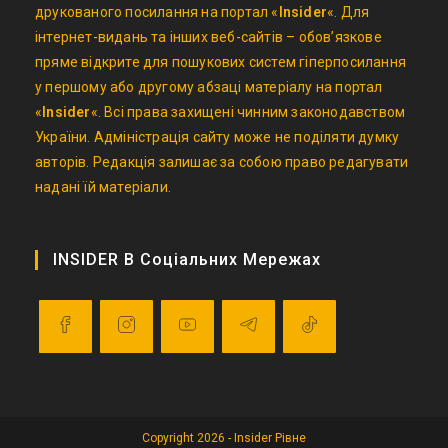
друкованого посилання на портал «
Insider
«. Для
інтернет-видань та інших веб-сайтів – обов’язкове
пряме відкрите для пошукових систем гіперпосилання
у першому або другому абзаці матеріалу на портал
«
Insider
«. Всі права захищені чинним законодавством
України. Адміністрація сайту може не поділяти думку
авторів. Редакція залишає за собою право редагувати
надані їй матеріали.
INSIDER В Соціальних Мережах
Opens
Opens
Opens
Opens
Opens
in
in
in
in
in
a
a
a
a
a
Copyright 2026 - Insider Рівне
new
new
new
new
new