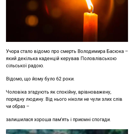
Учора стало відомо про смерть Володимира Басюка –
який декілька каденцій керував Половлівською
сільської радою.
Відомо, що йому було 62 роки.
Чоловіка згадують як спокійну, врівноважену,
порядну людину. Від нього ніколи не чули злих слів
чи образ –
залишилася хороша пам’ять і приємні спогади.