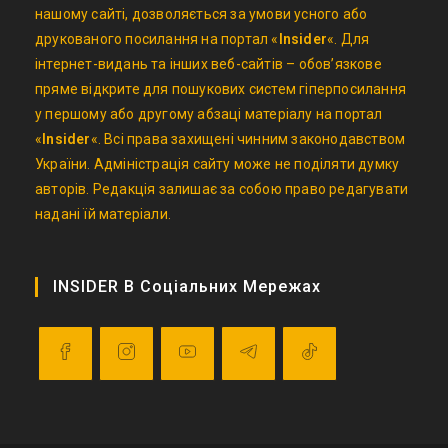
нашому сайті, дозволяється за умови усного або
друкованого посилання на портал «
Insider
«. Для
інтернет-видань та інших веб-сайтів – обов’язкове
пряме відкрите для пошукових систем гіперпосилання
у першому або другому абзаці матеріалу на портал
«
Insider
«. Всі права захищені чинним законодавством
України. Адміністрація сайту може не поділяти думку
авторів. Редакція залишає за собою право редагувати
надані їй матеріали.
INSIDER В Соціальних Мережах
Opens
Opens
Opens
Opens
Opens
in
in
in
in
in
a
a
a
a
a