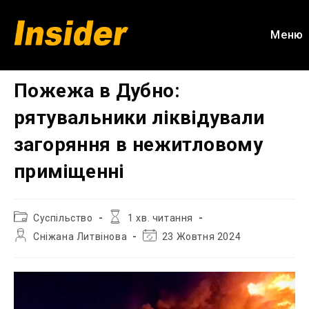
Перейти
до
Меню
вмісту
Пожежа в Дубно:
рятувальники ліквідували
загоряння в нежитловому
приміщенні
Категорія
Час
Суспільство
1 хв. читання
запису:
читання:
Автор
Остання
Сніжана Литвінова
23 Жовтня 2024
запису:
зміна
запису: