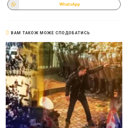
вікні
вікні
WhatsApp
Відкрити
в
новому
вікні
ВАМ ТАКОЖ МОЖЕ СПОДОБАТИСЬ