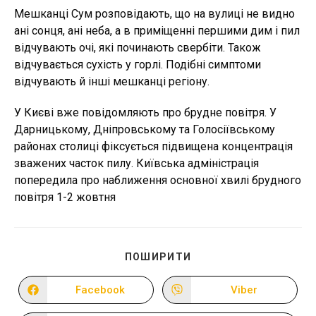
Мешканці Сум розповідають, що на вулиці не видно
ані сонця, ані неба, а в приміщенні першими дим і пил
відчувають очі, які починають свербіти. Також
відчувається сухість у горлі. Подібні симптоми
відчувають й інші мешканці регіону.
У Києві вже повідомляють про брудне повітря. У
Дарницькому, Дніпровському та Голосіївському
районах столиці фіксується підвищена концентрація
зважених часток пилу. Київська адміністрація
попередила про наближення основної хвилі брудного
повітря 1-2 жовтня
ПОДІЛІТЬСЯ
ПОШИРИТИ
ЦИМ
ВМІСТОМ
Facebook
Viber
Відкрити
Відкрити
в
в
новому
новому