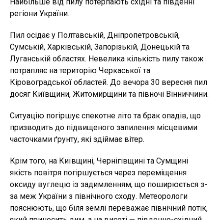
Найбільше від пилу потерпають східні та південні
регіони України.
Пил осідає у Полтавській, Дніпропетровській,
Сумській, Харківській, Запорізькій, Донецькій та
Луганській областях. Невелика кількість пилу також
потрапляє на територію Черкаської та
Кіровоградської областей. До вечора 30 вересня пил
досяг Київщини, Житомирщини та півночі Вінниччини.
Ситуацію погіршує спекотне літо та брак опадів, що
призводить до підвищеного запилення місцевими
часточками ґрунту, які здіймає вітер.
Крім того, на Київщині, Чернігівщині та Сумщині
якість повітря погіршується через переміщення
оксиду вуглецю із задимленням, що поширюється з-
за меж України з північного сходу. Метеорологи
пояснюють, що біля землі переважає північний потік,
який приносить дим, а на висоті — південно-східний