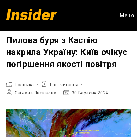
Перейти
до
Меню
вмісту
Пилова буря з Каспію
накрила Україну: Київ очікує
погіршення якості повітря
Категорія
Час
Політика
1 хв. читання
запису:
читання:
Автор
Остання
Сніжана Литвінова
30 Вересня 2024
запису:
зміна
запису: