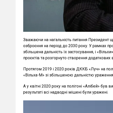
Зважаючи на нагальність питання Президент щ
озброєння на період до 2030 року. У рамках п
збільшена дальність їх застосування, і «Вільх
проєктів та розгорнуто створення додаткових 
Протягом 2019 і 2020 років ДККБ «Луч» на пол
«Вільха-М» зі збільшеною дальністю ураження
А у квітні 2020 року на полігоні «Алібей» бу
результаті всі надводні мішені були уражені.