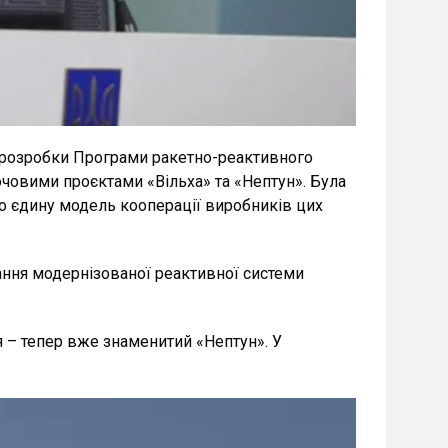
о розробки Програми ракетно-реактивного
ючовими проєктами «Вільха» та «Нептун». Була
но єдину модель кооперації виробників цих
вання модернізованої реактивної системи
я – тепер вже знаменитий «Нептун». У