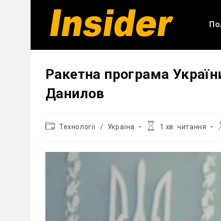
Перейти
до
По
вмісту
Ракетна програма Україн
Данилов
Категорія
Час
Технології
/
Україна
1 хв. читання
запису:
читання:
з