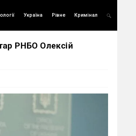
ології
Україна
Рівне
Кримінал
Перемкнути
етар РНБО Олексій
пошук
на
веб-