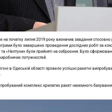
е на початку липня 2019 року визначив завдання стосовн
рограми було завершено проведення дослідних робіт за кл
и» та «Нептуни» були прийняті на озброєння. Було сформова
виробничих потужностей.
ігоні в Одеській області провело успішні ракетні випробу
.
в випробуваний комплекс крилатих ракет наземного базуванн