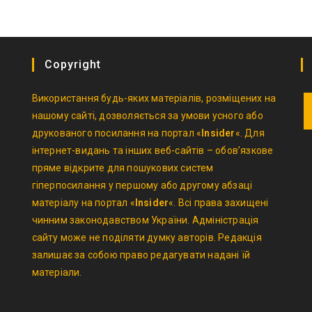
Copyright
Використання будь-яких матеріалів, розміщених на
нашому сайті, дозволяється за умови усного або
друкованого посилання на портал «
Insider
«. Для
O
інтернет-видань та інших веб-сайтів – обов’язкове
in
пряме відкрите для пошукових систем
a
гіперпосилання у першому або другому абзаці
n
матеріалу на портал «
Insider
«. Всі права захищені
t
чинним законодавством України. Адміністрація
сайту може не поділяти думку авторів. Редакція
залишає за собою право редагувати надані їй
матеріали.