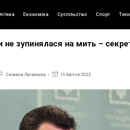
літика
Економіка
Суспільство
Спорт
Техн
и не зупинялася на мить – секр
Автор
Остання
Сніжана Литвінова
15 Квітня 2022
апису:
зміна
запису: